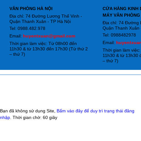
VĂN PHÒNG HÀ NỘI
CỬA HÀNG KINH 
MÁY VĂN PHÒNG
Địa chỉ: 74 Đường Lương Thế Vinh -
Quận Thanh Xuân - TP Hà Nội
Địa chỉ: 74 Đường
Quận Thanh Xuân -
Tel: 0988.482.978
Tel: 0988482978
Email:
huyentxuan@gmail.com
Email:
huyentxua
Thời gian làm việc: Từ 08h00 đến
11h30 & từ 13h30 đến 17h30 (Từ thứ 2
Thời gian làm việc
– thứ 7)
11h30 & từ 13h30 
– thứ 7)
Bạn đã không sử dụng Site,
Bấm vào đây để duy trì trạng thái đăng
nhập
. Thời gian chờ:
60
giây