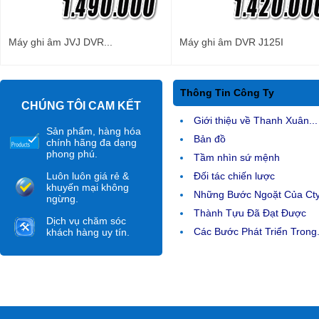
Máy ghi âm JVJ DVR...
Máy ghi âm DVR J125I
Thông Tin Công Ty
CHÚNG TÔI CAM KẾT
Giới thiệu về Thanh Xuân...
Sản phẩm, hàng hóa
Bản đồ
chính hãng đa dạng
phong phú.
Tầm nhìn sứ mệnh
Luôn luôn giá rẻ &
Đối tác chiến lược
khuyến mại không
Những Bước Ngoặt Của Ct
ngừng.
Thành Tựu Đã Đạt Được
Dịch vụ chăm sóc
Các Bước Phát Triển Trong.
khách hàng uy tín.