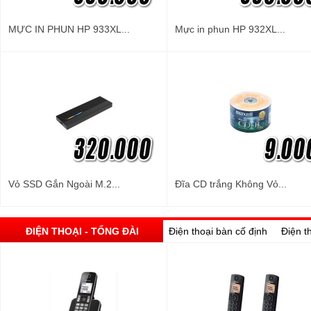
MỰC IN PHUN HP 933XL...
Mực in phun HP 932XL...
Vỏ SSD Gắn Ngoài M.2...
Đĩa CD trắng Không Vỏ...
ĐIỆN THOẠI - TỔNG ĐÀI
Điện thoại bàn cố định
Điện t