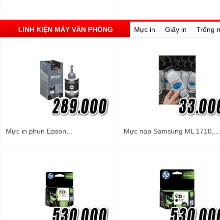
LINH KIỆN MÁY VĂN PHÒNG
Mực in
Giấy in
Trống 
Mực in phun Epson...
Mực nạp Samsung ML 1710,...