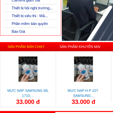
Camera giám sát
Thiết bị hội nghị trường...
Thiết bị siêu thị - Mã...
Phần mềm bản quyền
Báo Giá
SẢN PHẨM BÁN CHẠY
SẢN PHẨM KHUYẾN MẠI
MỰC NẠP SAMSUNG ML
MỰC NẠP H.P 107.
1710,...
SAMSUNG...
33.000 đ
33.000 đ