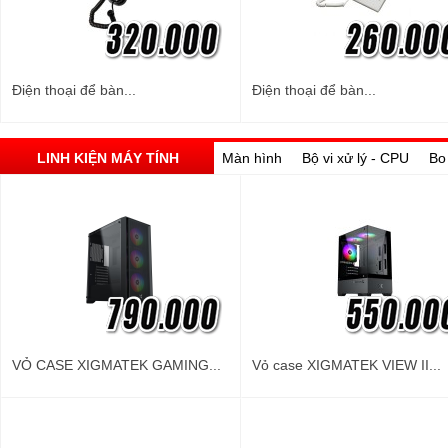
Điện thoại để bàn...
Điện thoại để bàn...
LINH KIỆN MÁY TÍNH
Màn hình
Bộ vi xử lý - CPU
Bo
VỎ CASE XIGMATEK GAMING...
Vỏ case XIGMATEK VIEW II...