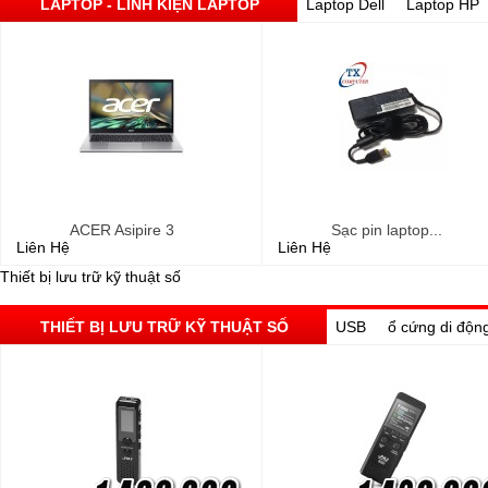
LAPTOP - LINH KIỆN LAPTOP
Laptop Dell
Laptop HP
ACER Asipire 3
Sạc pin laptop...
Liên Hệ
Liên Hệ
Thiết bị lưu trữ kỹ thuật số
THIẾT BỊ LƯU TRỮ KỸ THUẬT SỐ
USB
ổ cứng di độn