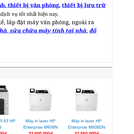
nh
,
thiết bị văn phòng
,
thiết bị lưu trữ
 dịch vụ tốt nhất hiện nay.
kế, lắp đặt máy văn phòng, ngoài ra
nhà
,
sửa chữa máy tính tại nhà
,
đổ
R A3 HP
Máy in laser HP
Máy in laser HP
N
Enterprise M608N
Enterprise M608DN
00đ
33.600.000đ
41.560.000đ