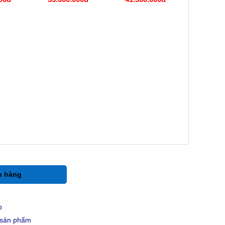
h hàng
p
u sản phẩm