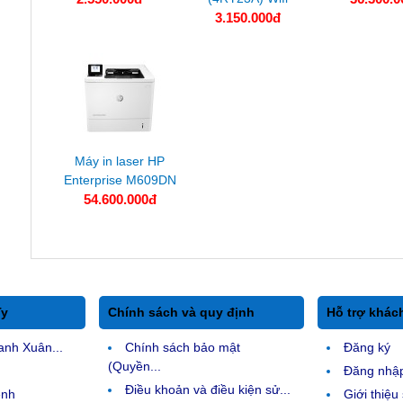
3.150.000đ
Máy in laser HP
Enterprise M609DN
54.600.000đ
Ty
Chính sách và quy định
Hỗ trợ khác
anh Xuân...
Chính sách bảo mật
Đăng ký
(Quyền...
Đăng nhậ
Điều khoản và điều kiện sử...
ệnh
Giới thiệ