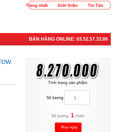
Trang nhất
Giới thiệu
Tin Tức
BÁN HÀNG ONLINE:
03.52.57.33.66
8FDW
Tình trạng sản phẩm:
Số lượng
1
Số lượng:
chiếc
Mua ngay