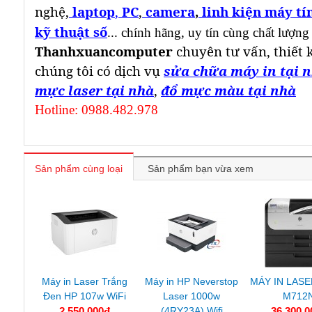
nghệ,
laptop
,
PC
,
camera
,
linh kiện máy tí
kỹ thuật số
... chính hãng, uy tín cùng chất lượng
Thanhxuancomputer
chuyên tư vấn, thiết 
chúng tôi có dịch vụ
sửa chữa máy in tại 
mực laser tại nhà
,
đổ mực màu tại nhà
Hotline: 0988.482.978
Sản phẩm cùng loại
Sản phẩm bạn vừa xem
Máy in Laser Trắng
Máy in HP Neverstop
MÁY IN LASE
Đen HP 107w WiFi
Laser 1000w
M712
2.550.000đ
(4RY23A) Wifi
36.300.0