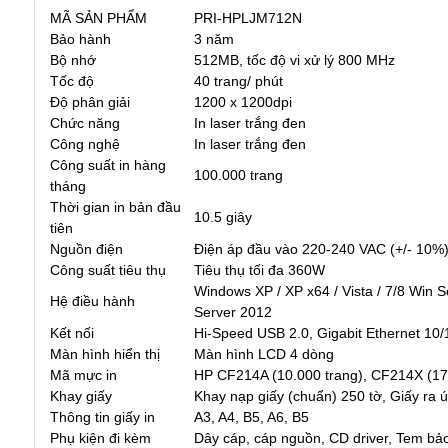
MÃ SẢN PHẨM
PRI-HPLJM712N
Bảo hành
3 năm
Bộ nhớ
512MB, tốc độ vi xử lý 800 MHz
Tốc độ
40 trang/ phút
Độ phân giải
1200 x 1200dpi
Chức năng
In laser trắng đen
Công nghệ
In laser trắng đen
Công suất in hàng
100.000 trang
tháng
Thời gian in bản đầu
10.5 giây
tiên
Nguồn điện
Điện áp đầu vào 220-240 VAC (+/- 10%),
Công suất tiêu thụ
Tiêu thụ tối đa 360W
Windows XP / XP x64 / Vista / 7/8 Win 
Hệ điều hành
Server 2012
Kết nối
Hi-Speed ​​USB 2.0, Gigabit Ethernet 1
Màn hình hiển thị
Màn hình LCD 4 dòng
Mã mực in
HP CF214A (10.000 trang), CF214X (1
Khay giấy
Khay nạp giấy (chuẩn) 250 tờ, Giấy ra 
Thông tin giấy in
A3, A4, B5, A6, B5
Phụ kiện đi kèm
Dây cáp, cáp nguồn, CD driver, Tem bả