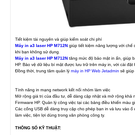
Tiết kiệm tài nguyên và giúp kiểm soát chi phí
Máy in a3 laser HP M712N
giúp tiết kiệm năng lượng với chế 
khi bạn không sử dụng.
Máy in a3 laser HP M712N
tăng mức độ bảo mật in ấn, giúp b
HP. Bảo vệ dữ liệu bí mật được lưu trữ trên máy in, với cài đ
Đồng thời, trung tâm quản lý
máy in HP Web Jetadmin
sẽ giúp
Tính năng in mạng network kết nối nhóm làm việc
Mở rộng giá trị của đầu tư, dễ dàng cập nhật và mở rộng khả 
Firmware HP. Quản lý công việc tại các bảng điều khiển màu gi
Các cổng USB dễ dàng truy cập cho phép bạn in và lưu vào ổ đĩ
làm việc, tiện lợi dùng trong văn phòng công ty.
THÔNG SỐ KỸ THUẬT: