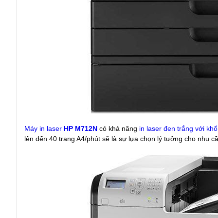
Máy in laser
HP M712N
có khả năng
in laser đen trắng với khổ
lên đến 40 trang A4/phút sẽ là sự lựa chọn lý tưởng cho nhu c