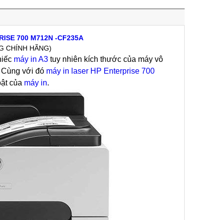
RISE 700 M712N -CF235A
G CHÍNH HÃNG)
hiếc
máy in A3
tuy nhiên kích thước của máy vô
. Cùng với đó
máy in laser HP Enterprise 700
bật của
máy in
.