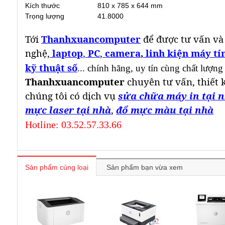
Kích thước
810 x 785 x 644 mm
Trọng lượng
41.8000
Tới
Thanhxuancomputer
để được tư vấn và
nghệ,
laptop
,
PC
,
camera
,
linh kiện máy tí
kỹ thuật số
... chính hãng, uy tín cùng chất lượng
Thanhxuancomputer
chuyên tư vấn, thiết 
chúng tôi có dịch vụ
sửa chữa máy in tại 
mực laser tại nhà
,
đổ mực màu tại nhà
Hotline: 03.52.57.33.66
Sản phẩm cùng loại
Sản phẩm bạn vừa xem