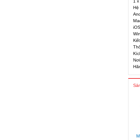
1 x
Hệ 
And
Ma
iO
Wi
Kết
Thô
Kíc
Nơi
Hã
Sản
M