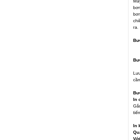
Máy
bơ
bơm
chi
ra.
Bư
Bư
Lưu
cần
Bư
In 
Gắn
tiế
In 
Qua
Với