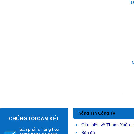
Đ
M
Thông Tin Công Ty
CHÚNG TÔI CAM KẾT
Giới thiệu về Thanh Xuân...
Sản phẩm, hàng hóa
Bản đồ