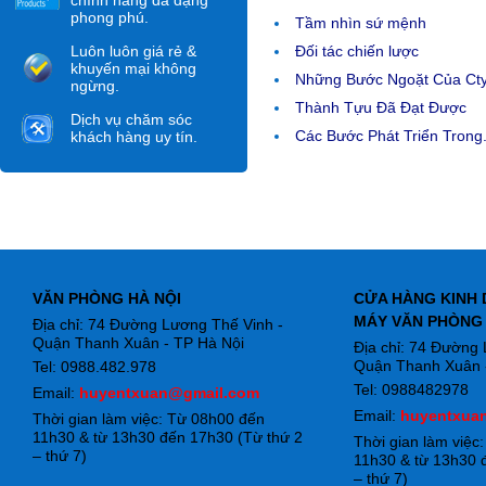
chính hãng đa dạng
phong phú.
Tầm nhìn sứ mệnh
Luôn luôn giá rẻ &
Đối tác chiến lược
khuyến mại không
Những Bước Ngoặt Của Ct
ngừng.
Thành Tựu Đã Đạt Được
Dịch vụ chăm sóc
Các Bước Phát Triển Trong.
khách hàng uy tín.
VĂN PHÒNG HÀ NỘI
CỬA HÀNG KINH 
MÁY VĂN PHÒNG
Địa chỉ: 74 Đường Lương Thế Vinh -
Quận Thanh Xuân - TP Hà Nội
Địa chỉ: 74 Đường
Quận Thanh Xuân -
Tel: 0988.482.978
Tel: 0988482978
Email:
huyentxuan@gmail.com
Email:
huyentxua
Thời gian làm việc: Từ 08h00 đến
11h30 & từ 13h30 đến 17h30 (Từ thứ 2
Thời gian làm việc
– thứ 7)
11h30 & từ 13h30 
– thứ 7)