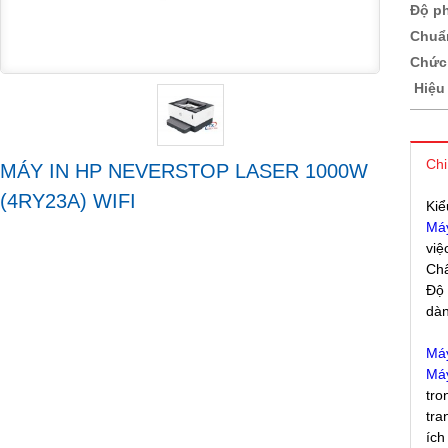
Độ p
Chuẩn
Chức 
Hiệu 
Chi
MÁY IN HP NEVERSTOP LASER 1000W
(4RY23A) WIFI
Kiể
Máy
việ
Ch
Độ 
dàn
Máy
Máy
tro
tra
ích