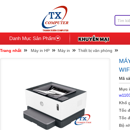
Danh Mục Sản Phẩm
Trang nhất
Máy in HP
Máy in
Thiết bị văn phòng
MÁY
WIF
Mã s
Mực i
w110
Khổ g
Tốc đ
Tốc đ
Bộ nh