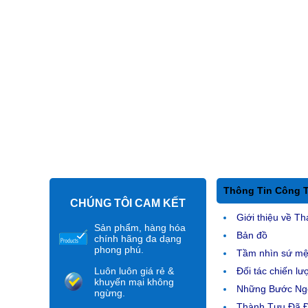
Thông Tin Công 
CHÚNG TÔI CAM KẾT
Giới thiệu về Th
Sản phẩm, hàng hóa
Bản đồ
chính hãng đa dạng
phong phú.
Tầm nhìn sứ m
Luôn luôn giá rẻ &
Đối tác chiến lư
khuyến mại không
Những Bước Ngo
ngừng.
Thành Tựu Đã 