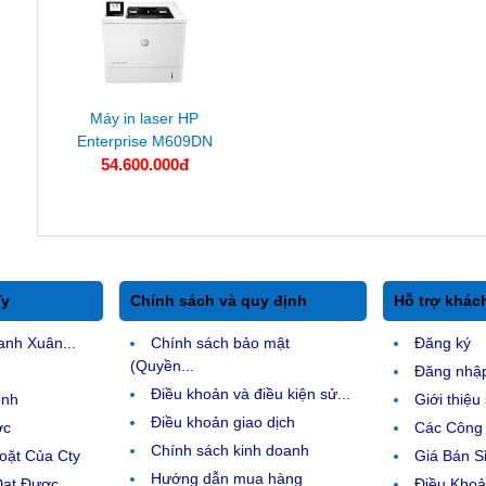
Máy in laser HP
Enterprise M609DN
54.600.000đ
Ty
Chính sách và quy định
Hỗ trợ khác
anh Xuân...
Chính sách bảo mật
Đăng ký
(Quyền...
Đăng nhậ
Điều khoản và điều kiện sử...
ệnh
Giới thiệ
Điều khoản giao dịch
ợc
Các Công 
Chính sách kinh doanh
ặt Của Cty
Giá Bán Sỉ
Hướng dẫn mua hàng
Đạt Được
Điều Kho