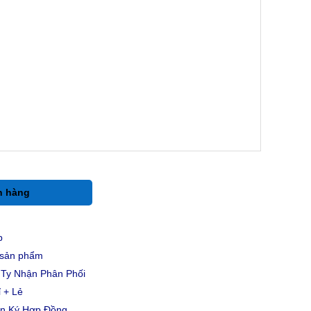
h hàng
p
u sản phẩm
Ty Nhận Phân Phối
 + Lẻ
ản Ký Hợp Đồng