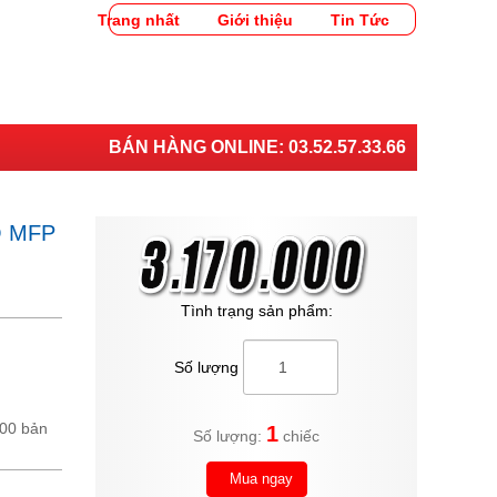
Trang nhất
Giới thiệu
Tin Tức
BÁN HÀNG ONLINE:
03.52.57.33.66
O MFP
Tình trạng sản phẩm:
Số lượng
00 bản
1
Số lượng:
chiếc
Mua ngay