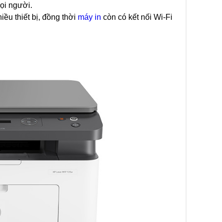
ọi người.
ều thiết bị, đồng thời
máy in
còn có kết nối Wi-Fi