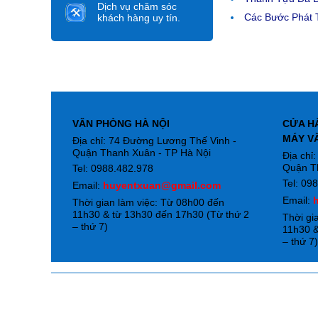
Dịch vụ chăm sóc
Các Bước Phát T
khách hàng uy tín.
VĂN PHÒNG HÀ NỘI
CỬA H
MÁY V
Địa chỉ: 74 Đường Lương Thế Vinh -
Quận Thanh Xuân - TP Hà Nội
Địa chỉ
Quận T
Tel: 0988.482.978
Tel: 09
Email:
huyentxuan@gmail.com
Email:
Thời gian làm việc: Từ 08h00 đến
11h30 & từ 13h30 đến 17h30 (Từ thứ 2
Thời gi
– thứ 7)
11h30 &
– thứ 7