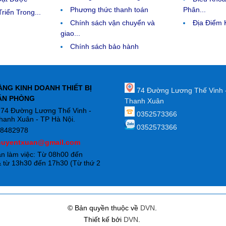
Phương thức thanh toán
Phân...
riển Trong...
Chính sách vận chuyển và
Địa Điểm
giao...
Chính sách bảo hành
ÀNG KINH DOANH THIẾT BỊ
74 Đường Lương Thế Vinh 
ĂN PHÒNG
Thanh Xuân
: 74 Đường Lương Thế Vinh -
0352573366
hanh Xuân - TP Hà Nội.
0352573366
88482978
huyentxuan@gmail.com
an làm việc: Từ 08h00 đến
 từ 13h30 đến 17h30 (Từ thứ 2
)
© Bản quyền thuộc về
DVN
.
Thiết kế bởi
DVN
.