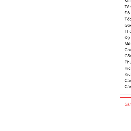
Kíc
Tấm
Độ 
Tốc
Góc
Thờ
Độ 
Màu
Ch
Cổn
Phụ
Kíc
Kíc
Cân
Cân
Sản