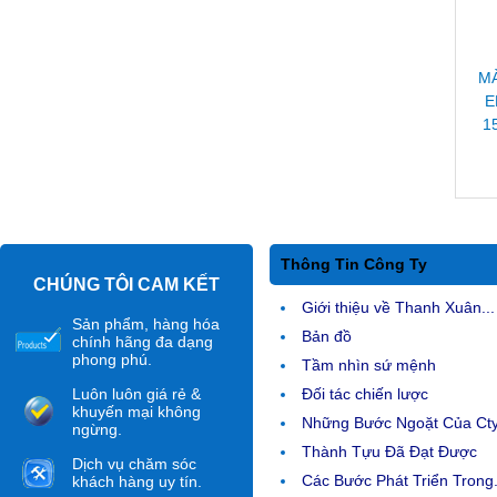
MÀ
E
1
Thông Tin Công Ty
CHÚNG TÔI CAM KẾT
Giới thiệu về Thanh Xuân...
Sản phẩm, hàng hóa
Bản đồ
chính hãng đa dạng
phong phú.
Tầm nhìn sứ mệnh
Luôn luôn giá rẻ &
Đối tác chiến lược
khuyến mại không
Những Bước Ngoặt Của Ct
ngừng.
Thành Tựu Đã Đạt Được
Dịch vụ chăm sóc
Các Bước Phát Triển Trong.
khách hàng uy tín.