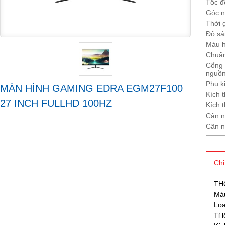
Tốc đ
Góc n
Thời 
Độ sá
Màu h
Chuẩn
Cổng 
nguồn
Phụ k
MÀN HÌNH GAMING EDRA EGM27F100
Kích 
27 INCH FULLHD 100HZ
Kích 
Cân n
Cân n
Chi
TH
Màu
Loạ
Tỉ 