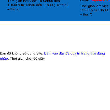
Email:
huyentxua
Thời gian làm việc: Từ 08h00 đến
11h30 & từ 13h30 đến 17h30 (Từ thứ 2
Thời gian làm việc
– thứ 7)
11h30 & từ 13h30 
– thứ 7)
Bạn đã không sử dụng Site,
Bấm vào đây để duy trì trạng thái đăng
nhập
. Thời gian chờ:
60
giây