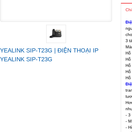
Chi
Điệ
ngư
cho
3 t
Màn
YEALINK SIP-T23G | ĐIỆN THOẠI IP
Hỗ 
YEALINK SIP-T23G
Hỗ 
Hỗ 
Hỗ 
Hỗ 
Điệ
tra
tươ
Hơ
như
- 3
- M
- H