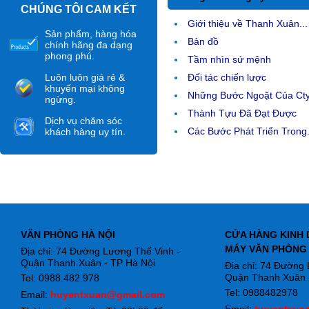
CHÚNG TÔI CAM KẾT
Giới thiệu về Thanh Xuân...
Sản phẩm, hàng hóa
Bản đồ
chính hãng đa dạng
phong phú.
Tầm nhìn sứ mệnh
Luôn luôn giá rẻ &
Đối tác chiến lược
khuyến mại không
Những Bước Ngoặt Của Ct
ngừng.
Thành Tựu Đã Đạt Được
Dịch vụ chăm sóc
Các Bước Phát Triển Trong.
khách hàng uy tín.
VĂN PHÒNG HÀ NỘI
CỬA HÀNG KINH 
MÁY VĂN PHÒNG
Địa chỉ: 74 Đường Lương Thế Vinh -
Quận Thanh Xuân - TP Hà Nội
Địa chỉ: 74 Đường
Quận Thanh Xuân -
Tel: 0988.482.978
Tel: 0988482978
Email:
huyentxuan@gmail.com