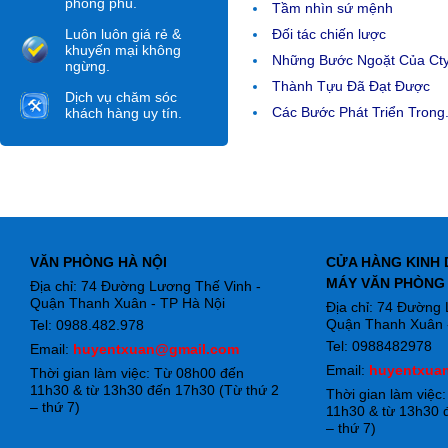
phong phú.
Tầm nhìn sứ mệnh
Luôn luôn giá rẻ &
Đối tác chiến lược
khuyến mại không
Những Bước Ngoặt Của Ct
ngừng.
Thành Tựu Đã Đạt Được
Dịch vụ chăm sóc
Các Bước Phát Triển Trong.
khách hàng uy tín.
VĂN PHÒNG HÀ NỘI
CỬA HÀNG KINH 
MÁY VĂN PHÒNG
Địa chỉ: 74 Đường Lương Thế Vinh -
Quận Thanh Xuân - TP Hà Nội
Địa chỉ: 74 Đường
Quận Thanh Xuân -
Tel: 0988.482.978
Tel: 0988482978
Email:
huyentxuan@gmail.com
Email:
huyentxua
Thời gian làm việc: Từ 08h00 đến
11h30 & từ 13h30 đến 17h30 (Từ thứ 2
Thời gian làm việc
– thứ 7)
11h30 & từ 13h30 
– thứ 7)