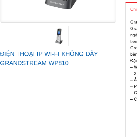
Chi
Gra
Gra
ngà
tiê
Gra
ĐIỆN THOẠI IP WI-FI KHÔNG DÂY
bền
Đặc
GRANDSTREAM WP810
– W
– 2
– Â
– P
– C
– C