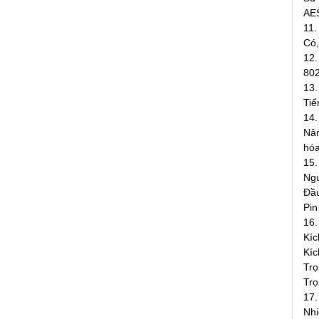
AES
11.
Có,
12
802
13.
Tiế
14.
Nân
hóa
15.
Ng
Đầu
Pin
16.
Kíc
Kíc
Trọ
Trọ
17.
Nhi