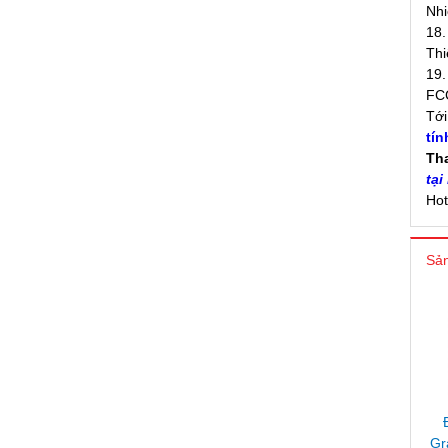
Nhi
18.
Thi
19.
FC
Tớ
tín
Th
tại
Hot
Sản
Gr