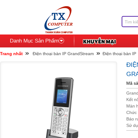
Danh Mục Sản Phẩm
Trang nhất
Điện thoại bàn IP GrandStream
Điện thoại bàn IP
ĐIỆ
GR
Mã s
Grand
Kết nố
Màn h
Chức 
Báo r
Sử dụ