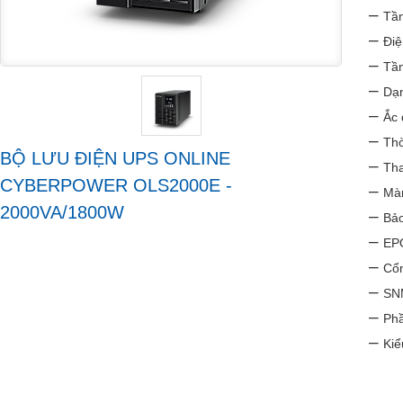
–
Tần
–
Điệ
–
Tần
–
Dạn
–
Ắc 
–
Thờ
BỘ LƯU ĐIỆN UPS ONLINE
–
Tha
CYBERPOWER OLS2000E -
–
Mà
2000VA/1800W
–
Bảo
–
EPO
–
Cổ
–
SNM
–
Phầ
–
Kiể