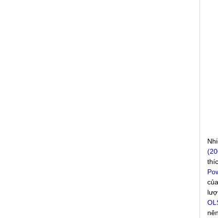
Nhi
(2
thí
Po
của
lượ
OL
nên