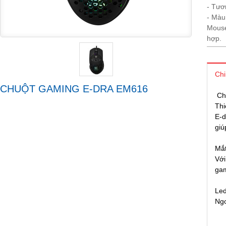
- Tươ
- Màu
Mouse
hợp.
Chi
CHUỘT GAMING E-DRA EM616
Ch
Thi
E-d
giú
Mắt
Với
gam
Le
Ngo