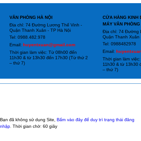
VĂN PHÒNG HÀ NỘI
CỬA HÀNG KINH 
MÁY VĂN PHÒNG
Địa chỉ: 74 Đường Lương Thế Vinh -
Quận Thanh Xuân - TP Hà Nội
Địa chỉ: 74 Đường
Quận Thanh Xuân -
Tel: 0988.482.978
Tel: 0988482978
Email:
huyentxuan@gmail.com
Email:
huyentxua
Thời gian làm việc: Từ 08h00 đến
11h30 & từ 13h30 đến 17h30 (Từ thứ 2
Thời gian làm việc
– thứ 7)
11h30 & từ 13h30 
– thứ 7)
Bạn đã không sử dụng Site,
Bấm vào đây để duy trì trạng thái đăng
nhập
. Thời gian chờ:
60
giây