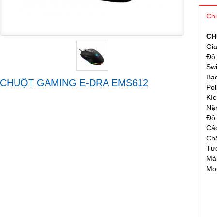
Chi
CH
Gia
Độ 
Swi
Bac
CHUỘT GAMING E-DRA EMS612
Pol
Kíc
Nặ
Độ 
Các
Chấ
Tươ
Mà
Mou