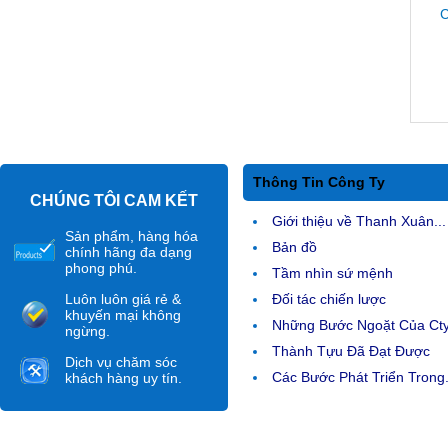
C
Thông Tin Công Ty
CHÚNG TÔI CAM KẾT
Giới thiệu về Thanh Xuân...
Sản phẩm, hàng hóa
Bản đồ
chính hãng đa dạng
phong phú.
Tầm nhìn sứ mệnh
Luôn luôn giá rẻ &
Đối tác chiến lược
khuyến mại không
Những Bước Ngoặt Của Ct
ngừng.
Thành Tựu Đã Đạt Được
Dịch vụ chăm sóc
Các Bước Phát Triển Trong.
khách hàng uy tín.