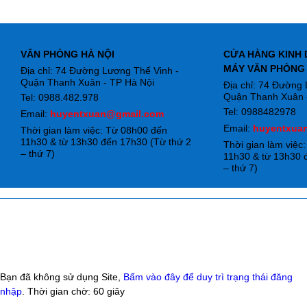
VĂN PHÒNG HÀ NỘI
CỬA HÀNG KINH 
MÁY VĂN PHÒNG
Địa chỉ: 74 Đường Lương Thế Vinh -
Quận Thanh Xuân - TP Hà Nội
Địa chỉ: 74 Đường
Quận Thanh Xuân -
Tel: 0988.482.978
Tel: 0988482978
Email:
huyentxuan@gmail.com
Email:
huyentxua
Thời gian làm việc: Từ 08h00 đến
11h30 & từ 13h30 đến 17h30 (Từ thứ 2
Thời gian làm việc
– thứ 7)
11h30 & từ 13h30 
– thứ 7)
Bạn đã không sử dụng Site,
Bấm vào đây để duy trì trạng thái đăng
nhập
. Thời gian chờ:
60
giây