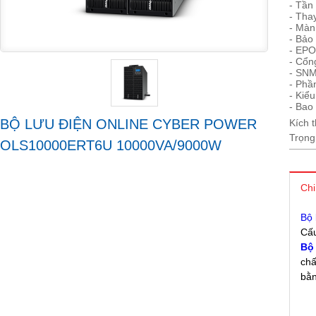
- Tần
- Tha
- Màn
- Bảo
- EPO
- Cổn
- SNM
- Phầ
- Kiể
- Bao
BỘ LƯU ĐIỆN ONLINE CYBER POWER
Kích 
Trọng
OLS10000ERT6U 10000VA/9000W
Chi
Bộ
Cấu
Bô
chấ
bằn