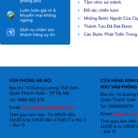
phong phú.
Tầm nhìn sứ mệnh
Luôn luôn giá rẻ &
Đối tác chiến lược
khuyến mại không
Những Bước Ngoặt Của Ct
ngừng.
Thành Tựu Đã Đạt Được
Dịch vụ chăm sóc
Các Bước Phát Triển Trong.
khách hàng uy tín.
VĂN PHÒNG HÀ NỘI
CỬA HÀNG KINH 
MÁY VĂN PHÒNG
Địa chỉ: 74 Đường Lương Thế Vinh -
Quận Thanh Xuân - TP Hà Nội
Địa chỉ: 74 Đường
Quận Thanh Xuân -
Tel: 0988.482.978
Tel: 0988482978
Email:
huyentxuan@gmail.com
Email:
huyentxua
Thời gian làm việc: Từ 08h00 đến
11h30 & từ 13h30 đến 17h30 (Từ thứ 2
Thời gian làm việc
– thứ 7)
11h30 & từ 13h30 
– thứ 7)