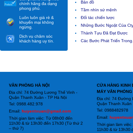
Bản đồ
chính hãng đa dạng
phong phú.
Tầm nhìn sứ mệnh
Luôn luôn giá rẻ &
Đối tác chiến lược
khuyến mại không
Những Bước Ngoặt Của Ct
ngừng.
Thành Tựu Đã Đạt Được
Dịch vụ chăm sóc
Các Bước Phát Triển Trong.
khách hàng uy tín.
VĂN PHÒNG HÀ NỘI
CỬA HÀNG KINH 
MÁY VĂN PHÒNG
Địa chỉ: 74 Đường Lương Thế Vinh -
Quận Thanh Xuân - TP Hà Nội
Địa chỉ: 74 Đường
Quận Thanh Xuân -
Tel: 0988.482.978
Tel: 0988482978
Email:
huyentxuan@gmail.com
Email:
huyentxua
Thời gian làm việc: Từ 08h00 đến
11h30 & từ 13h30 đến 17h30 (Từ thứ 2
Thời gian làm việc
– thứ 7)
11h30 & từ 13h30 