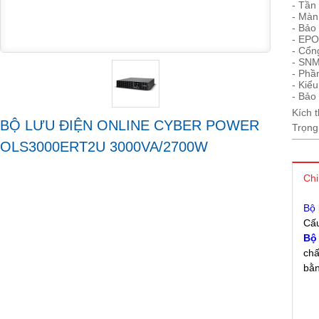
- Tần
- Màn
- Bảo
- EPO
- Cổn
- SNM
- Phầ
- Kiể
- Bảo
Kích 
BỘ LƯU ĐIỆN ONLINE CYBER POWER
Trọng
OLS3000ERT2U 3000VA/2700W
Chi
Bộ
Cấu
Bô
chấ
bằn