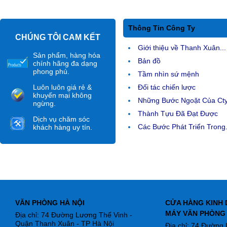
Thông Tin Công Ty
CHÚNG TÔI CAM KẾT
Giới thiệu về Thanh Xuân...
Sản phẩm, hàng hóa
Bản đồ
chính hãng đa dạng
phong phú.
Tầm nhìn sứ mệnh
Luôn luôn giá rẻ &
Đối tác chiến lược
khuyến mại không
Những Bước Ngoặt Của Ct
ngừng.
Thành Tựu Đã Đạt Được
Dịch vụ chăm sóc
Các Bước Phát Triển Trong.
khách hàng uy tín.
VĂN PHÒNG HÀ NỘI
CỬA HÀNG KINH 
MÁY VĂN PHÒNG
Địa chỉ: 74 Đường Lương Thế Vinh -
Quận Thanh Xuân - TP Hà Nội
Địa chỉ: 74 Đường