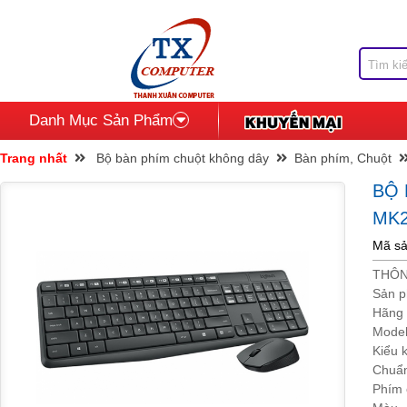
Danh Mục Sản Phẩm
Trang nhất
Bộ bàn phím chuột không dây
Bàn phím, Chuột
BỘ
MK2
Mã sả
THÔN
Sản 
Hãng 
Mode
Kiểu k
Chuẩn
Phím 