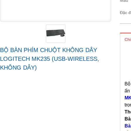
Màu
Đặc đ
Chi
BỘ BÀN PHÍM CHUỘT KHÔNG DÂY
LOGITECH MK235 (USB-WIRELESS,
KHÔNG DÂY)
B
ấn
MK
trọ
Th
Bà
Bà