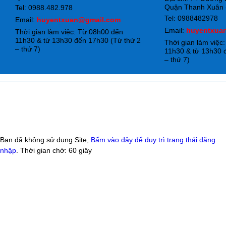
Quận Thanh Xuân -
Tel: 0988.482.978
Tel: 0988482978
Email:
huyentxuan@gmail.com
Email:
huyentxua
Thời gian làm việc: Từ 08h00 đến
11h30 & từ 13h30 đến 17h30 (Từ thứ 2
Thời gian làm việc
– thứ 7)
11h30 & từ 13h30 
– thứ 7)
Bạn đã không sử dụng Site,
Bấm vào đây để duy trì trạng thái đăng
nhập
. Thời gian chờ:
60
giây