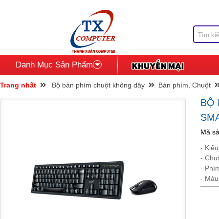
Danh Mục Sản Phẩm
Trang nhất
Bộ bàn phím chuột không dây
Bàn phím, Chuột
BỘ
SMA
Mã s
- Kiể
- Chuẩ
- Phí
- Màu