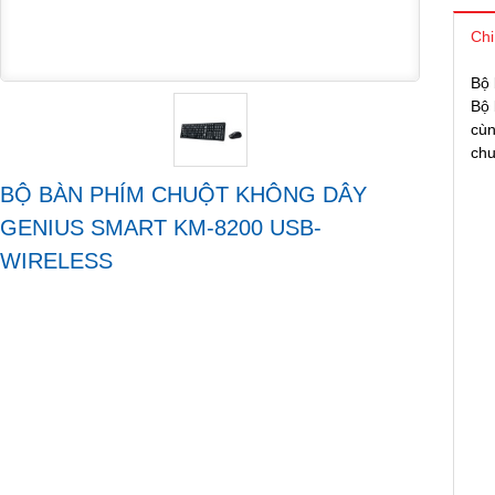
Chi
Bộ
Bộ
cùn
chu
BỘ BÀN PHÍM CHUỘT KHÔNG DÂY
GENIUS SMART KM-8200 USB-
WIRELESS