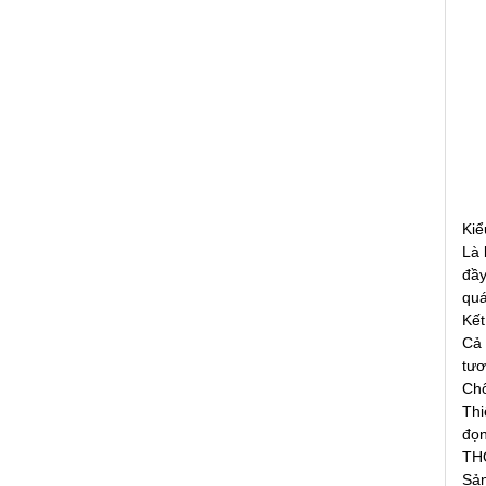
Kiể
Là 
đầy
quá
Kết
Cả 
tươ
Chố
Thi
đọn
TH
Sả