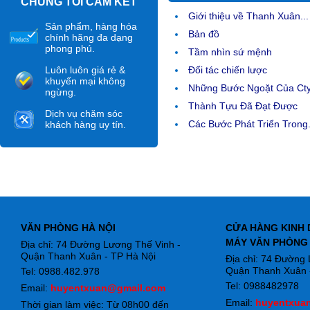
CHÚNG TÔI CAM KẾT
Giới thiệu về Thanh Xuân...
Sản phẩm, hàng hóa
Bản đồ
chính hãng đa dạng
phong phú.
Tầm nhìn sứ mệnh
Luôn luôn giá rẻ &
Đối tác chiến lược
khuyến mại không
Những Bước Ngoặt Của Ct
ngừng.
Thành Tựu Đã Đạt Được
Dịch vụ chăm sóc
Các Bước Phát Triển Trong.
khách hàng uy tín.
VĂN PHÒNG HÀ NỘI
CỬA HÀNG KINH 
MÁY VĂN PHÒNG
Địa chỉ: 74 Đường Lương Thế Vinh -
Quận Thanh Xuân - TP Hà Nội
Địa chỉ: 74 Đường
Quận Thanh Xuân -
Tel: 0988.482.978
Tel: 0988482978
Email:
huyentxuan@gmail.com
Email:
huyentxua
Thời gian làm việc: Từ 08h00 đến