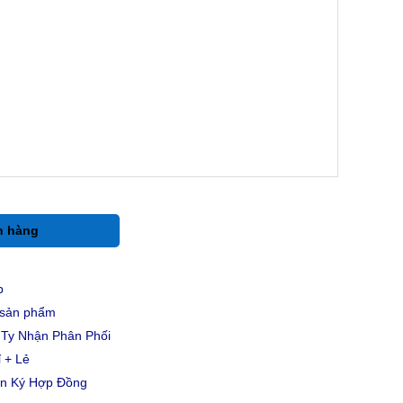
h hàng
p
u sản phẩm
Ty Nhận Phân Phối
 + Lẻ
ản Ký Hợp Đồng