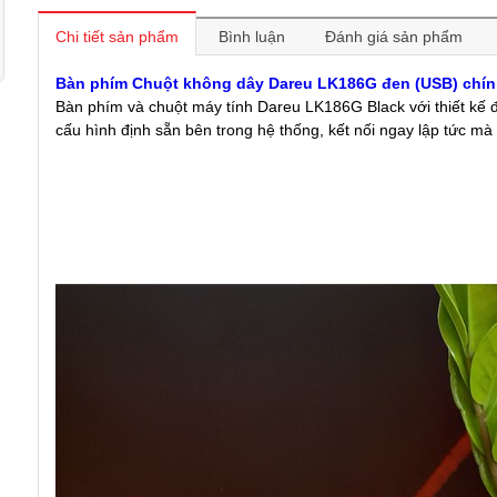
Chi tiết sản phẩm
Bình luận
Đánh giá sản phẩm
Bàn phím Chuột không dây Dareu LK186G đen (USB) chí
Bàn phím và chuột máy tính Dareu LK186G Black với thiết kế đ
cấu hình định sẵn bên trong hệ thống, kết nối ngay lập tức 