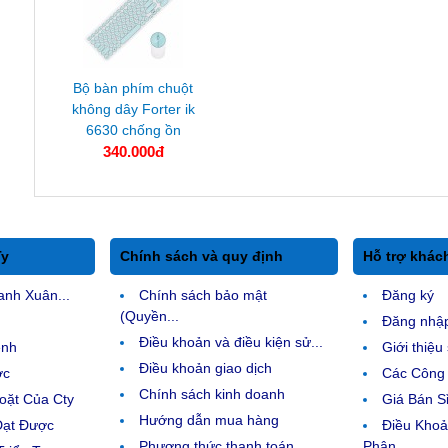
Bộ bàn phím chuột
không dây Forter ik
6630 chống ồn
340.000đ
Ty
Chính sách và quy định
Hỗ trợ khác
anh Xuân...
Chính sách bảo mật
Đăng ký
(Quyền...
Đăng nhậ
Điều khoản và điều kiện sử...
ệnh
Giới thiệ
Điều khoản giao dịch
ợc
Các Công 
Chính sách kinh doanh
ặt Của Cty
Giá Bán Sỉ
Hướng dẫn mua hàng
Đạt Được
Điều Kho
Phương thức thanh toán
Phân...