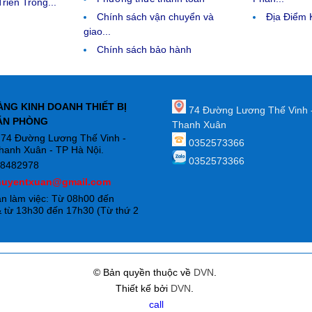
riển Trong...
Chính sách vận chuyển và
Địa Điểm
giao...
Chính sách bảo hành
ÀNG KINH DOANH THIẾT BỊ
74 Đường Lương Thế Vinh 
ĂN PHÒNG
Thanh Xuân
: 74 Đường Lương Thế Vinh -
0352573366
hanh Xuân - TP Hà Nội.
0352573366
88482978
huyentxuan@gmail.com
an làm việc: Từ 08h00 đến
 từ 13h30 đến 17h30 (Từ thứ 2
)
© Bản quyền thuộc về
DVN
.
Thiết kế bởi
DVN
.
call