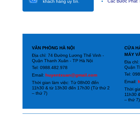
Các Bước Phát T
khách hàng uy tín.
VĂN PHÒNG HÀ NỘI
CỬA H
MÁY V
Địa chỉ: 74 Đường Lương Thế Vinh -
Quận Thanh Xuân - TP Hà Nội
Địa chỉ
Quận T
Tel: 0988.482.978
Tel: 09
Email:
huyentxuan@gmail.com
Email:
Thời gian làm việc: Từ 08h00 đến
11h30 & từ 13h30 đến 17h30 (Từ thứ 2
Thời gi
– thứ 7)
11h30 &
– thứ 7