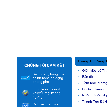
Thông Tin Công 
CHÚNG TÔI CAM KẾT
Giới thiệu về Th
Sản phẩm, hàng hóa
Bản đồ
chính hãng đa dạng
phong phú.
Tầm nhìn sứ m
Luôn luôn giá rẻ &
Đối tác chiến lư
khuyến mại không
Những Bước Ngo
ngừng.
Thành Tựu Đã 
Dịch vụ chăm sóc