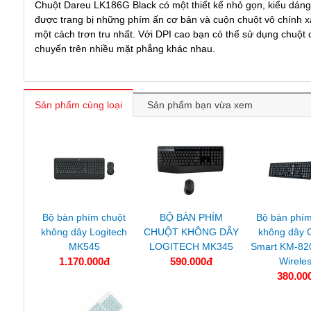
Chuột Dareu LK186G Black có một thiết kế nhỏ gọn, kiểu dáng
được trang bị những phím ấn cơ bản và cuộn chuột vô chính xá
một cách trơn tru nhất. Với DPI cao bạn có thể sử dụng chuột 
chuyển trên nhiều mặt phẳng khác nhau.
Sản phẩm cùng loại
Sản phẩm bạn vừa xem
Bộ bàn phím chuột
BỘ BÀN PHÍM
Bộ bàn phí
không dây Logitech
CHUỘT KHÔNG DÂY
không dây 
MK545
LOGITECH MK345
Smart KM-82
1.170.000đ
590.000đ
Wirele
380.00