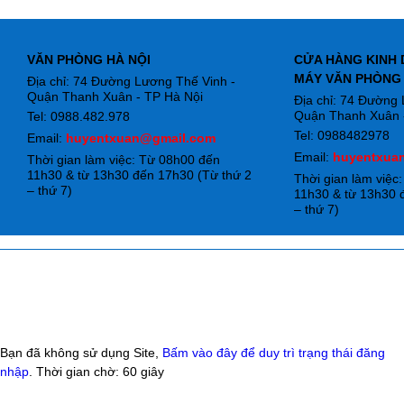
VĂN PHÒNG HÀ NỘI
CỬA HÀNG KINH 
MÁY VĂN PHÒNG
Địa chỉ: 74 Đường Lương Thế Vinh -
Quận Thanh Xuân - TP Hà Nội
Địa chỉ: 74 Đường
Quận Thanh Xuân -
Tel: 0988.482.978
Tel: 0988482978
Email:
huyentxuan@gmail.com
Email:
huyentxua
Thời gian làm việc: Từ 08h00 đến
11h30 & từ 13h30 đến 17h30 (Từ thứ 2
Thời gian làm việc
– thứ 7)
11h30 & từ 13h30 
– thứ 7)
Bạn đã không sử dụng Site,
Bấm vào đây để duy trì trạng thái đăng
nhập
. Thời gian chờ:
60
giây