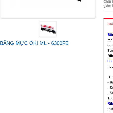
Chất 
giảm l
Chi
Bă
man
BĂNG MỰC OKI ML - 6300FB
đơn
Tươ
Ri
63
rib
Ưu 
- 
- Đ
- S
Tuổ
Ri
trư