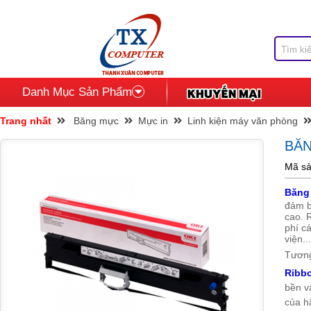
Danh Mục Sản Phẩm
Trang nhất
Băng mực
Mực in
Linh kiện máy văn phòng
BĂN
Mã sả
Băng
đảm b
cao. R
phí c
viện..
Tương
Ribb
bền v
của h