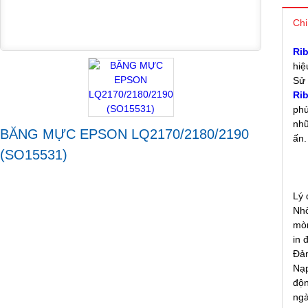
Chi
Ri
hiệ
Sử 
Ri
phù
nhữ
BĂNG MỰC EPSON LQ2170/2180/2190
ấn
(SO15531)
Lý 
Nhờ
mòn
in 
Đảm
Nạp
độn
ngà