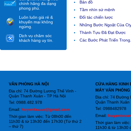
Bản đồ
chính hãng đa dạng
phong phú.
Tầm nhìn sứ mệnh
Luôn luôn giá rẻ &
Đối tác chiến lược
khuyến mại không
Những Bước Ngoặt Của Ct
ngừng.
Thành Tựu Đã Đạt Được
Dịch vụ chăm sóc
Các Bước Phát Triển Trong.
khách hàng uy tín.
VĂN PHÒNG HÀ NỘI
CỬA HÀNG KINH 
MÁY VĂN PHÒNG
Địa chỉ: 74 Đường Lương Thế Vinh -
Quận Thanh Xuân - TP Hà Nội
Địa chỉ: 74 Đường
Quận Thanh Xuân -
Tel: 0988.482.978
Tel: 0988482978
Email:
huyentxuan@gmail.com
Email:
huyentxua
Thời gian làm việc: Từ 08h00 đến
11h30 & từ 13h30 đến 17h30 (Từ thứ 2
Thời gian làm việc
– thứ 7)
11h30 & từ 13h30 