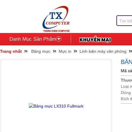
Danh Mục Sản Phẩm
Trang nhất
Băng mực
Mực in
Linh kiện máy văn phòng
BĂN
Mã sả
Thươ
Loại 
Dùng 
Kích 