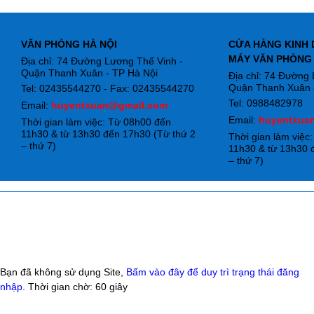
VĂN PHÒNG HÀ NỘI
CỬA HÀNG KINH 
MÁY VĂN PHÒNG
Địa chỉ: 74 Đường Lương Thế Vinh -
Quận Thanh Xuân - TP Hà Nội
Địa chỉ: 74 Đường
Quận Thanh Xuân -
Tel: 02435544270 - Fax: 02435544270
Tel: 0988482978
Email:
huyentxuan@gmail.com
Email:
huyentxua
Thời gian làm việc: Từ 08h00 đến
11h30 & từ 13h30 đến 17h30 (Từ thứ 2
Thời gian làm việc
– thứ 7)
11h30 & từ 13h30 
– thứ 7)
Bạn đã không sử dụng Site,
Bấm vào đây để duy trì trạng thái đăng
nhập
. Thời gian chờ:
60
giây