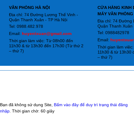
VĂN PHÒNG HÀ NỘI
CỬA HÀNG KINH 
MÁY VĂN PHÒNG
Địa chỉ: 74 Đường Lương Thế Vinh -
Quận Thanh Xuân - TP Hà Nội
Địa chỉ: 74 Đường
Quận Thanh Xuân -
Tel: 0988.482.978
Tel: 0988482978
Email:
huyentxuan@gmail.com
Email:
huyentxua
Thời gian làm việc: Từ 08h00 đến
11h30 & từ 13h30 đến 17h30 (Từ thứ 2
Thời gian làm việc
– thứ 7)
11h30 & từ 13h30 
– thứ 7)
Bạn đã không sử dụng Site,
Bấm vào đây để duy trì trạng thái đăng
nhập
. Thời gian chờ:
60
giây