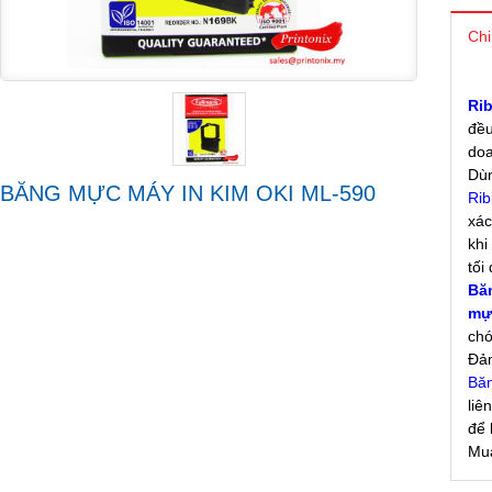
Chi
Ri
đề
doa
Dù
BĂNG MỰC MÁY IN KIM OKI ML-590
Rib
xá
khi 
tối
Bă
mự
cho
Đả
Băn
liên
để
Mua