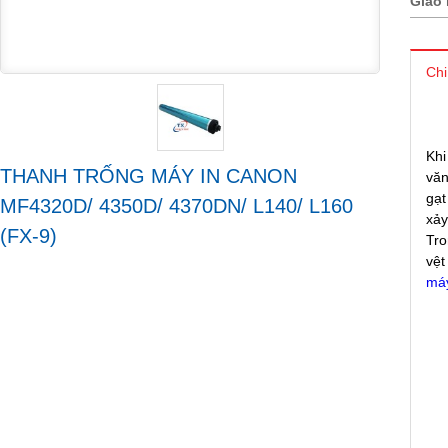
Giao 
Chi
Khi
THANH TRỐNG MÁY IN CANON
văn
gạt
MF4320D/ 4350D/ 4370DN/ L140/ L160
xảy
(FX-9)
Tro
vệt
má