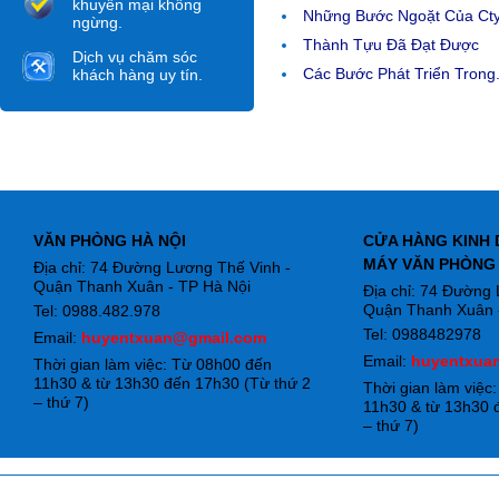
khuyến mại không
Những Bước Ngoặt Của Ct
ngừng.
Thành Tựu Đã Đạt Được
Dịch vụ chăm sóc
Các Bước Phát Triển Trong.
khách hàng uy tín.
VĂN PHÒNG HÀ NỘI
CỬA HÀNG KINH 
MÁY VĂN PHÒNG
Địa chỉ: 74 Đường Lương Thế Vinh -
Quận Thanh Xuân - TP Hà Nội
Địa chỉ: 74 Đường
Quận Thanh Xuân -
Tel: 0988.482.978
Tel: 0988482978
Email:
huyentxuan@gmail.com
Email:
huyentxua
Thời gian làm việc: Từ 08h00 đến
11h30 & từ 13h30 đến 17h30 (Từ thứ 2
Thời gian làm việc
– thứ 7)
11h30 & từ 13h30 
– thứ 7)