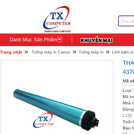
Danh Mục Sản Phẩm
Trang nhất
Trống máy in Canon
Trống máy in
Linh kiện 
THA
437
Mã sả
Loại 
Mã t
Nhà 
Dùng
L120
Tuổi 
Bảo 