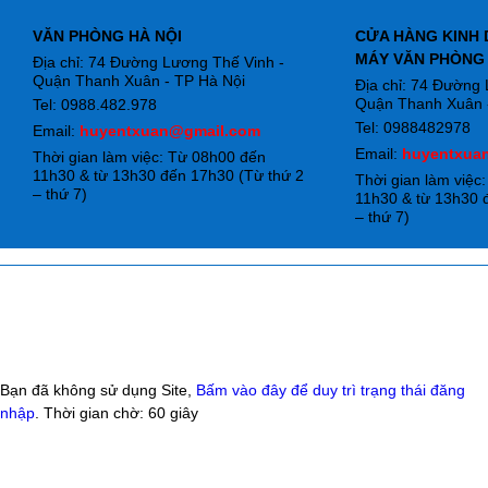
VĂN PHÒNG HÀ NỘI
CỬA HÀNG KINH 
MÁY VĂN PHÒNG
Địa chỉ: 74 Đường Lương Thế Vinh -
Quận Thanh Xuân - TP Hà Nội
Địa chỉ: 74 Đường
Quận Thanh Xuân -
Tel: 0988.482.978
Tel: 0988482978
Email:
huyentxuan@gmail.com
Email:
huyentxua
Thời gian làm việc: Từ 08h00 đến
11h30 & từ 13h30 đến 17h30 (Từ thứ 2
Thời gian làm việc
– thứ 7)
11h30 & từ 13h30 
– thứ 7)
Bạn đã không sử dụng Site,
Bấm vào đây để duy trì trạng thái đăng
nhập
. Thời gian chờ:
60
giây