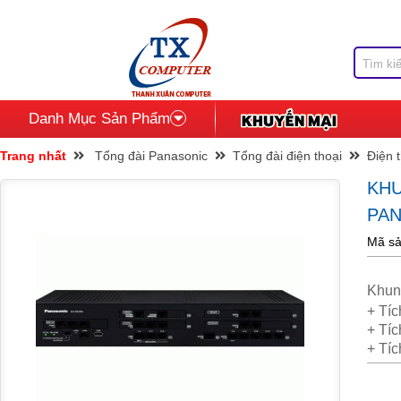
Danh Mục Sản Phẩm
Trang nhất
Tổng đài Panasonic
Tổng đài điện thoại
Điện t
KHU
PAN
Mã s
Khun
+ Tíc
+ Tíc
+ Tíc