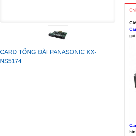
Chi
Giớ
Car
gọi
CARD TỔNG ĐÀI PANASONIC KX-
NS5174
Car
hìn