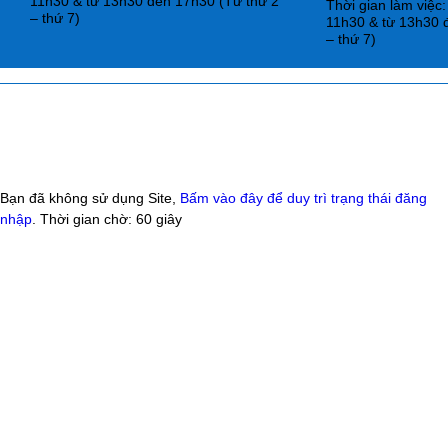
11h30 & từ 13h30 đến 17h30 (Từ thứ 2
Thời gian làm việc
– thứ 7)
11h30 & từ 13h30 
– thứ 7)
Bạn đã không sử dụng Site,
Bấm vào đây để duy trì trạng thái đăng
nhập
. Thời gian chờ:
60
giây