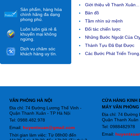
Giới thiệu về Thanh Xuân...
Sản phẩm, hàng hóa
Bản đồ
chính hãng đa dạng
phong phú.
Tầm nhìn sứ mệnh
Luôn luôn giá rẻ &
Đối tác chiến lược
khuyến mại không
Những Bước Ngoặt Của Ct
ngừng.
Thành Tựu Đã Đạt Được
Dịch vụ chăm sóc
Các Bước Phát Triển Trong.
khách hàng uy tín.
VĂN PHÒNG HÀ NỘI
CỬA HÀNG KINH 
MÁY VĂN PHÒNG
Địa chỉ: 74 Đường Lương Thế Vinh -
Quận Thanh Xuân - TP Hà Nội
Địa chỉ: 74 Đường
Quận Thanh Xuân -
Tel: 0988.482.978
Tel: 0988482978
Email:
huyentxuan@gmail.com
Email:
huyentxua
Thời gian làm việc: Từ 08h00 đến