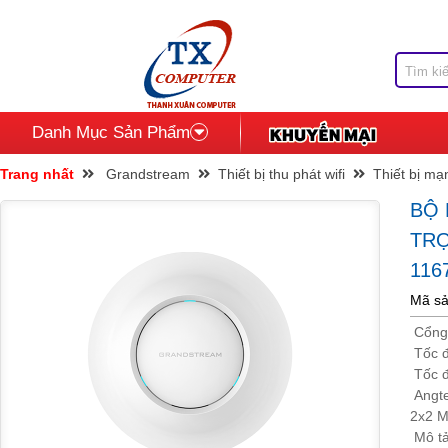
Danh Mục Sản Phẩm
Trang nhất
Grandstream
Thiết bị thu phát wifi
Thiết bị mạ
BỘ 
TRỢ
116
Mã s
Cổng 
Tốc đ
Tốc đ
Angte
2x2 M
Mô tả