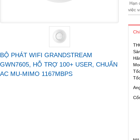
Hạn c
việc v
Chi
TH
Sả
BỘ PHÁT WIFI GRANDSTREAM
Hãn
GWN7605, HỖ TRỢ 100+ USER, CHUẨN
Mo
Tố
AC MU-MIMO 1167MBPS
Tốc
An
Cổn