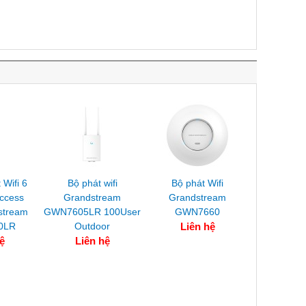
 Wifi 6
Bộ phát wifi
Bộ phát Wifi
Access
Grandstream
Grandstream
stream
GWN7605LR 100User
GWN7660
0LR
Outdoor
Liên hệ
ệ
Liên hệ