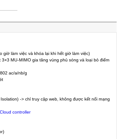
 giờ làm việc và khóa lại khi hết giờ làm việc)
ất 3×3 MU-MIMO gia tăng vùng phủ sóng và loại bỏ điểm
802 ac/a/nb/g
ét
on Isolation) -> chỉ truy cập web, không được kết nối mạng
Cloud controller