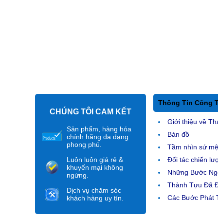
Thông Tin Công 
CHÚNG TÔI CAM KẾT
Giới thiệu về Th
Sản phẩm, hàng hóa
Bản đồ
chính hãng đa dạng
phong phú.
Tầm nhìn sứ m
Luôn luôn giá rẻ &
Đối tác chiến lư
khuyến mại không
Những Bước Ngo
ngừng.
Thành Tựu Đã 
Dịch vụ chăm sóc
Các Bước Phát T
khách hàng uy tín.