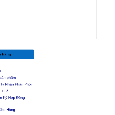
h hàng
p
u sản phẩm
Ty Nhận Phân Phối
 + Lẻ
ản Ký Hợp Đồng
 Kho Hàng