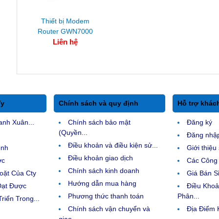
Thiết bị Modem
Router GWN7000
Liên hệ
Ty
Chính sách và quy định
Hỗ trợ khác
anh Xuân...
Chính sách bảo mật
Đăng ký
(Quyền...
Đăng nhậ
Điều khoản và điều kiện sử...
ệnh
Giới thiệ
Điều khoản giao dịch
ợc
Các Công 
Chính sách kinh doanh
ặt Của Cty
Giá Bán Sỉ
Hướng dẫn mua hàng
Đạt Được
Điều Kho
Phương thức thanh toán
Phân...
riển Trong...
Chính sách vận chuyển và
Địa Điểm