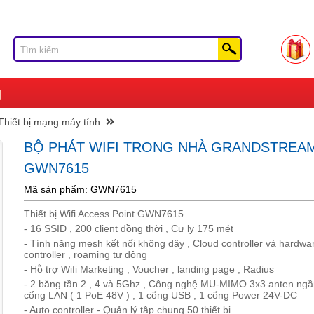
Thiết bị mạng máy tính
BỘ PHÁT WIFI TRONG NHÀ GRANDSTREA
GWN7615
Mã sản phẩm: GWN7615
Thiết bị Wifi Access Point GWN7615
- 16 SSID , 200 client đồng thời , Cự ly 175 mét
- Tính năng mesh kết nối không dây , Cloud controller và hardwa
controller , roaming tự động
- Hỗ trợ Wifi Marketing , Voucher , landing page , Radius
- 2 băng tần 2 , 4 và 5Ghz , Công nghệ MU-MIMO 3x3 anten ngầ
cổng LAN ( 1 PoE 48V ) , 1 cổng USB , 1 cổng Power 24V-DC
- Auto controller - Quản lý tập chung 50 thiết bị