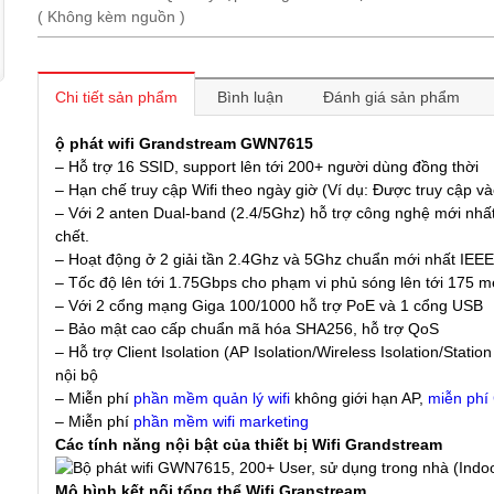
( Không kèm nguồn )
Chi tiết sản phẩm
Bình luận
Đánh giá sản phẩm
ộ phát wifi Grandstream GWN7615
– Hỗ trợ 16 SSID, support lên tới 200+ người dùng đồng thời
– Hạn chế truy cập Wifi theo ngày giờ (Ví dụ: Được truy cập vào
– Với 2 anten Dual-band (2.4/5Ghz) hỗ trợ công nghệ mới nh
chết.
– Hoạt động ở 2 giải tần 2.4Ghz và 5Ghz chuẩn mới nhất IEEE
– Tốc độ lên tới 1.75Gbps cho phạm vi phủ sóng lên tới 175 m
– Với 2 cổng mạng Giga 100/1000 hỗ trợ PoE và 1 cổng USB
– Bảo mật cao cấp chuẩn mã hóa SHA256, hỗ trợ QoS
– Hỗ trợ Client Isolation (AP Isolation/Wireless Isolation/Stati
nội bộ
– Miễn phí
phần mềm quản lý wifi
không giới hạn AP,
miễn phí 
– Miễn phí
phần mềm wifi marketing
Các tính năng nội bật của thiết bị Wifi Grandstream
Mô hình kết nối tổng thể Wifi Granstream