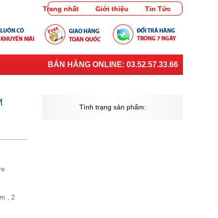
Trang nhất
Giới thiệu
Tin Tức
BÁN HÀNG ONLINE:
03.52.57.33.66
M
Tình trạng sản phẩm:
re
m , 2