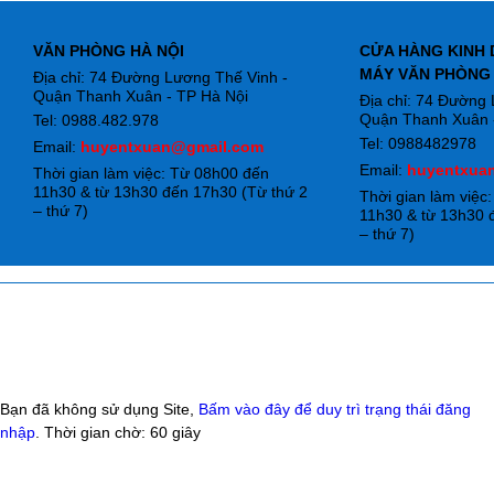
VĂN PHÒNG HÀ NỘI
CỬA HÀNG KINH 
MÁY VĂN PHÒNG
Địa chỉ: 74 Đường Lương Thế Vinh -
Quận Thanh Xuân - TP Hà Nội
Địa chỉ: 74 Đường
Quận Thanh Xuân -
Tel: 0988.482.978
Tel: 0988482978
Email:
huyentxuan@gmail.com
Email:
huyentxua
Thời gian làm việc: Từ 08h00 đến
11h30 & từ 13h30 đến 17h30 (Từ thứ 2
Thời gian làm việc
– thứ 7)
11h30 & từ 13h30 
– thứ 7)
Bạn đã không sử dụng Site,
Bấm vào đây để duy trì trạng thái đăng
nhập
. Thời gian chờ:
60
giây