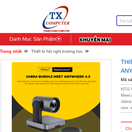
Danh Mục Sản Phẩm
Trang nhất
Thiết bị hội nghị trường học
THI
ANY
Mã sả
NTG V
Meet 
Jabra
vừa, 
Chi