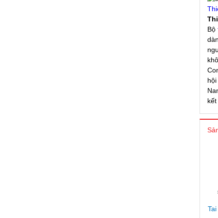
Thi
Th
Bộ
dàn
ngư
khô
Com
hội
Nam
kết
Sản
Tai