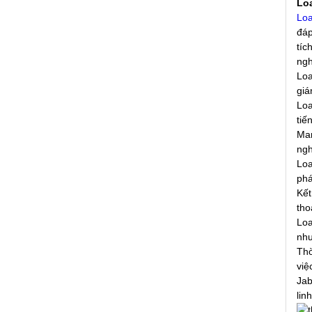
Loa
Loa
đáp
tíc
ngh
Loa
giá
Loa
tiế
Man
ngh
Loa
phá
Kết
tho
Loa
như
Thờ
việ
Jab
lin