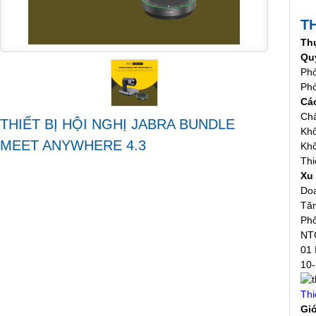
T
Thự
Qu
Phò
Phò
Cá
Chấ
THIẾT BỊ HỘI NGHỊ JABRA BUNDLE
Khô
MEET ANYWHERE 4.3
Khô
Thi
Xu
Doa
Tăn
Phổ
NTG
01
10-
Thi
Giớ