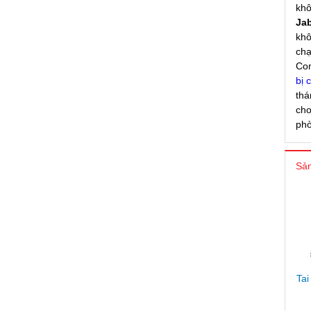
khô
Ja
khô
chạ
Com
bị 
thá
cho
phò
Sản
Tai