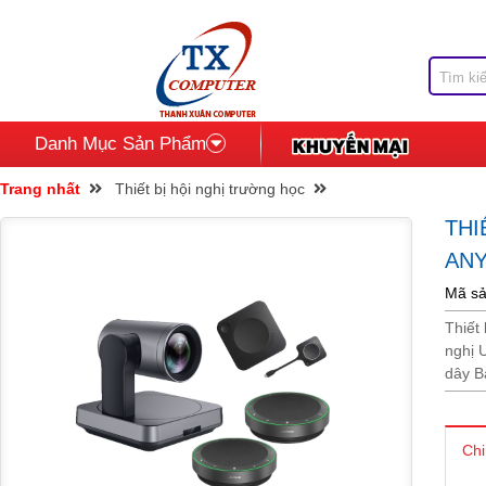
Danh Mục Sản Phẩm
Trang nhất
Thiết bị hội nghị trường học
THI
ANY
Mã sả
Thiết
nghị 
dây B
Chi