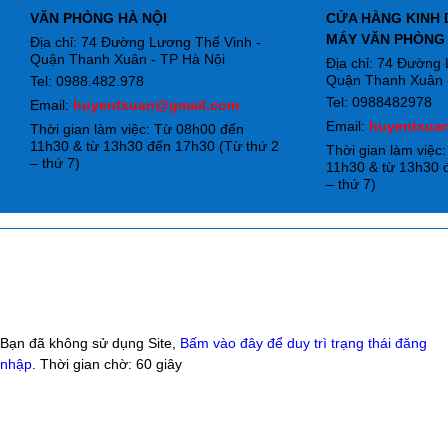
VĂN PHÒNG HÀ NỘI
CỬA HÀNG KINH 
MÁY VĂN PHÒNG
Địa chỉ: 74 Đường Lương Thế Vinh -
Quận Thanh Xuân - TP Hà Nội
Địa chỉ: 74 Đường
Quận Thanh Xuân -
Tel: 0988.482.978
Tel: 0988482978
Email:
huyentxuan@gmail.com
Email:
huyentxua
Thời gian làm việc: Từ 08h00 đến
11h30 & từ 13h30 đến 17h30 (Từ thứ 2
Thời gian làm việc
– thứ 7)
11h30 & từ 13h30 
– thứ 7)
Bạn đã không sử dụng Site,
Bấm vào đây để duy trì trạng thái đăng
nhập
. Thời gian chờ:
60
giây