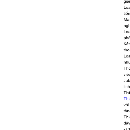
giá
Loa
tiế
Man
ngh
Loa
phá
Kết
tho
Loa
như
Thờ
việ
Jab
lin
Thi
Thi
với
tản
Thi
dây
- C