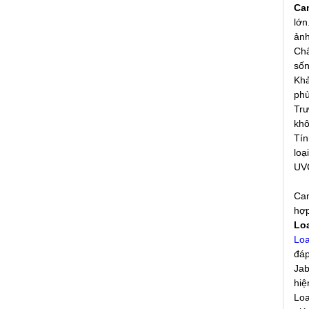
Ca
lớn
ảnh
Chấ
sốn
Khả
phù
Trư
khô
Tín
loạ
UVC
Cam
hợp
Loa
Loa
đáp
Jab
hiệ
Loa