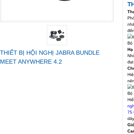
T
Thự
Phò
nhà
đến
Bộ
Hạ
THIẾT BỊ HỘI NGHỊ JABRA BUNDLE
Nhi
MEET ANYWHERE 4.2
đạt
Ch
Hiệ
nên
Bộ
Hiể
ngh
75
dây
Giớ
Ca