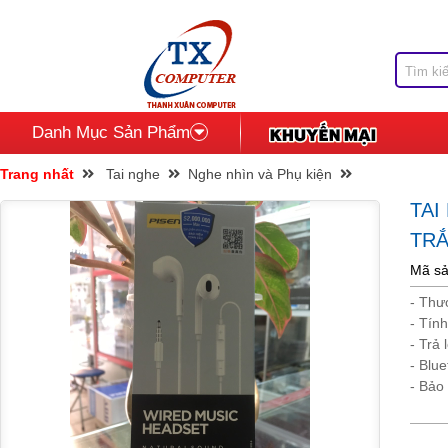
Danh Mục Sản Phẩm
Trang nhất
Tai nghe
Nghe nhìn và Phụ kiện
TAI
TR
Mã sả
- Thư
- Tín
- Trả
- Blu
- Bảo