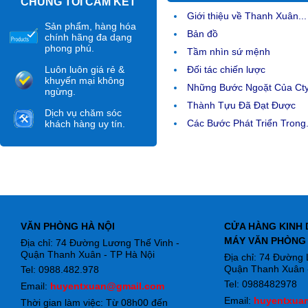
CHÚNG TÔI CAM KẾT
Giới thiệu về Thanh Xuân...
Sản phẩm, hàng hóa
Bản đồ
chính hãng đa dạng
phong phú.
Tầm nhìn sứ mệnh
Luôn luôn giá rẻ &
Đối tác chiến lược
khuyến mại không
Những Bước Ngoặt Của Ct
ngừng.
Thành Tựu Đã Đạt Được
Dịch vụ chăm sóc
Các Bước Phát Triển Trong.
khách hàng uy tín.
VĂN PHÒNG HÀ NỘI
CỬA HÀNG KINH 
MÁY VĂN PHÒNG
Địa chỉ: 74 Đường Lương Thế Vinh -
Quận Thanh Xuân - TP Hà Nội
Địa chỉ: 74 Đường
Quận Thanh Xuân -
Tel: 0988.482.978
Tel: 0988482978
Email:
huyentxuan@gmail.com
Email:
huyentxua
Thời gian làm việc: Từ 08h00 đến