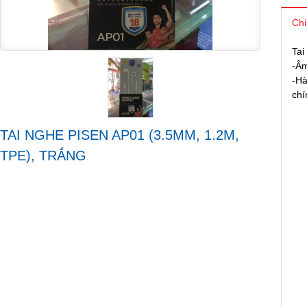
Chi
Tai
-Âm
-Hà
chí
TAI NGHE PISEN AP01 (3.5MM, 1.2M,
TPE), TRẮNG