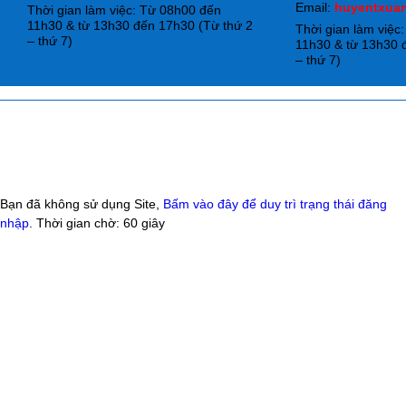
Email:
huyentxua
Thời gian làm việc: Từ 08h00 đến
11h30 & từ 13h30 đến 17h30 (Từ thứ 2
Thời gian làm việc
– thứ 7)
11h30 & từ 13h30 
– thứ 7)
Bạn đã không sử dụng Site,
Bấm vào đây để duy trì trạng thái đăng
nhập
. Thời gian chờ:
60
giây