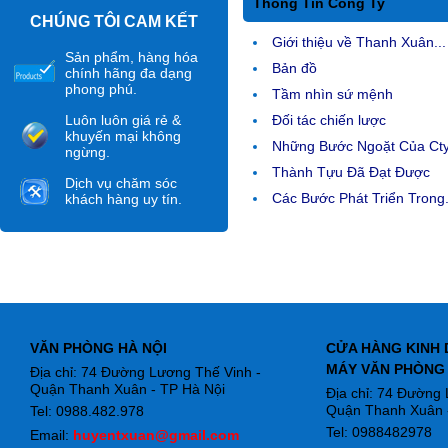
Thông Tin Công Ty
CHÚNG TÔI CAM KẾT
Giới thiệu về Thanh Xuân...
Sản phẩm, hàng hóa
Bản đồ
chính hãng đa dạng
phong phú.
Tầm nhìn sứ mệnh
Luôn luôn giá rẻ &
Đối tác chiến lược
khuyến mại không
Những Bước Ngoặt Của Ct
ngừng.
Thành Tựu Đã Đạt Được
Dịch vụ chăm sóc
Các Bước Phát Triển Trong.
khách hàng uy tín.
VĂN PHÒNG HÀ NỘI
CỬA HÀNG KINH 
MÁY VĂN PHÒNG
Địa chỉ: 74 Đường Lương Thế Vinh -
Quận Thanh Xuân - TP Hà Nội
Địa chỉ: 74 Đường
Quận Thanh Xuân -
Tel: 0988.482.978
Tel: 0988482978
Email:
huyentxuan@gmail.com