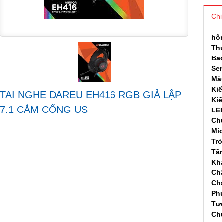
Chi
hôn
Th
Bả
Ser
Mà
Kiể
TAI NGHE DAREU EH416 RGB GIẢ LẬP
Kiể
7.1 CẮM CỔNG US
LE
Chu
Mi
Tr
Tầ
Kh
Chấ
Chấ
Phụ
Tư
Ch