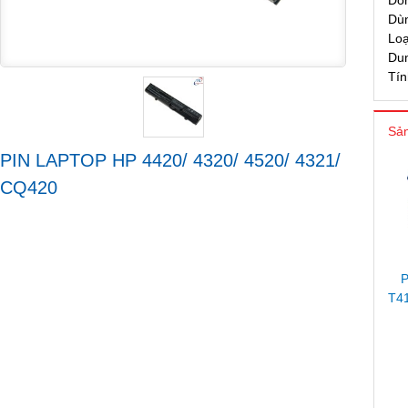
Dò
Dù
Loạ
Du
Tín
Sản
PIN LAPTOP HP 4420/ 4320/ 4520/ 4321/
CQ420
P
T4