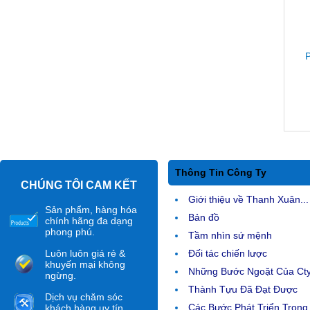
P
Thông Tin Công Ty
CHÚNG TÔI CAM KẾT
Giới thiệu về Thanh Xuân...
Sản phẩm, hàng hóa
Bản đồ
chính hãng đa dạng
phong phú.
Tầm nhìn sứ mệnh
Luôn luôn giá rẻ &
Đối tác chiến lược
khuyến mại không
Những Bước Ngoặt Của Ct
ngừng.
Thành Tựu Đã Đạt Được
Dịch vụ chăm sóc
Các Bước Phát Triển Trong.
khách hàng uy tín.