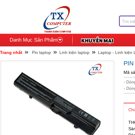
Danh Mục Sản Phẩm
Trang nhất
Pin laptop
Linh kiện laptop
Laptop - Linh kiện
PIN
Mã sả
- Dòn
- Dùn
Chi
TH
Sả