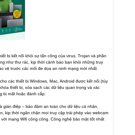
ết bị kết nối khỏi sự tấn công của virus, Trojan và phần
g như thư rác, kịp thời cảnh báo bạn khỏi những truy
 bảo vệ trước các mối đe dọa an ninh mạng mới nhất.
cho các thiết bị Windows, Mac, Android được kết nối (tùy
óa thiết bị, xóa sạch các dữ liệu quan trọng và xác
ng bị mất hoặc đánh cắp.
à gián điệp – bảo đảm an toàn cho dữ liệu cá nhân,
ạn, kịp thời ngăn chặn mọi truy cập trái phép vào webcam
nối với mạng Wifi công công. Công nghệ bảo mật tốt nhất