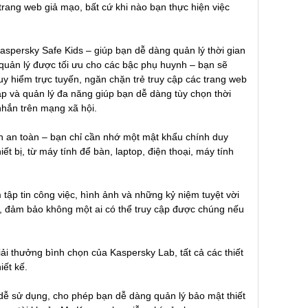
rang web giả mạo, bất cứ khi nào bạn thực hiện việc
aspersky Safe Kids – giúp bạn dễ dàng quản lý thời gian
 quản lý được tối ưu cho các bậc phụ huynh – bạn sẽ
uy hiểm trực tuyến, ngăn chặn trẻ truy cập các trang web
ập và quản lý đa năng giúp bạn dễ dàng tùy chọn thời
 nhắn trên mạng xã hội.
h an toàn – bạn chỉ cần nhớ một mật khẩu chính duy
ết bị, từ máy tính để bàn, laptop, điện thoại, máy tính
 tập tin công việc, hình ảnh và những kỷ niệm tuyệt vời
n, đảm bảo không một ai có thể truy cập được chúng nếu
iải thưởng bình chọn của Kaspersky Lab, tất cả các thiết
iết kế.
, dễ sử dụng, cho phép bạn dễ dàng quản lý bảo mật thiết