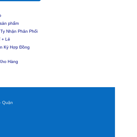
p
u sản phẩm
Ty Nhận Phân Phối
 + Lẻ
ản Ký Hợp Đồng
 Kho Hàng
- Quận