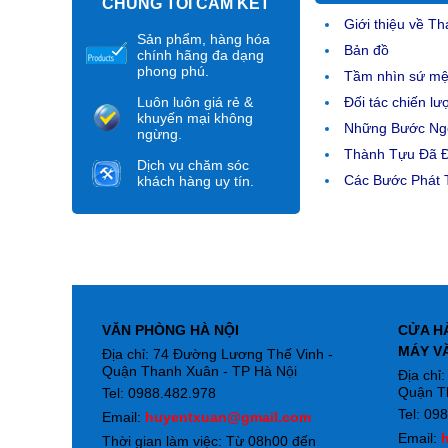
CHÚNG TÔI CAM KẾT
Giới thiệu về Th
Sản phẩm, hàng hóa
Bản đồ
chính hãng đa dạng
phong phú.
Tầm nhìn sứ m
Luôn luôn giá rẻ &
Đối tác chiến lư
khuyến mại không
Những Bước Ngo
ngừng.
Thành Tựu Đã 
Dịch vụ chăm sóc
Các Bước Phát T
khách hàng uy tín.
VĂN PHÒNG HÀ NỘI
CỬA H
MÁY V
Địa chỉ: 74 Đường Lương Thế Vinh -
Quận Thanh Xuân - TP Hà Nội
Địa chỉ
Quận T
Tel: 0988.482.978
Tel: 09
Email:
huyentxuan@gmail.com
Email:
Thời gian làm việc: Từ 08h00 đến