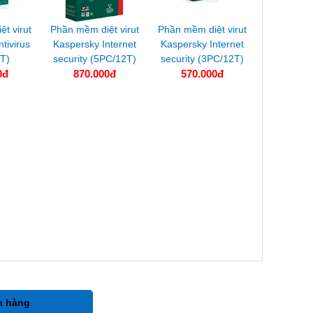
̣t virut
Phần mềm diệt virut
Phần mềm diệt virut
tivirus
Kaspersky Internet
Kaspersky Internet
T)
security (5PC/12T)
security (3PC/12T)
0đ
870.000đ
570.000đ
h hàng