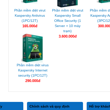
Phần mềm diệt virut
Phần mềm diệt virut
Phần mềm diê
Kaspersky Antivirus
Kaspersky Small
Kaspersky An
(1PC/12T)
Office Security (1
(3PC/12
165.000đ
Server + 10 máy
300.00
trạm)
3.600.000đ
Phần mềm diệt virus
Kaspersky Internet
security (1PC/12T)
290.000đ
Ty
Chính sách và quy định
Hỗ trợ khác