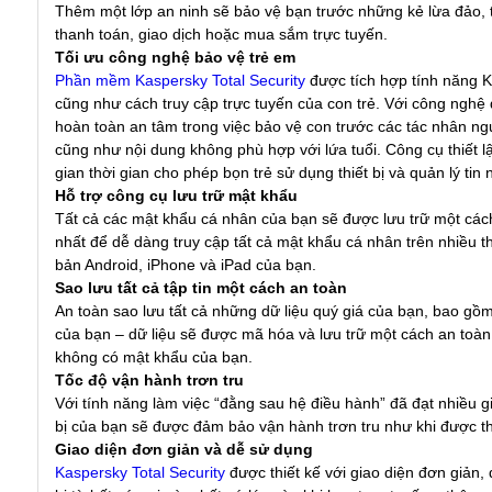
Thêm một lớp an ninh sẽ bảo vệ bạn trước những kẻ lừa đảo, t
thanh toán, giao dịch hoặc mua sắm trực tuyến.
Tối ưu công nghệ bảo vệ trẻ em
Phần mềm Kaspersky Total Security
được tích hợp tính năng K
cũng như cách truy cập trực tuyến của con trẻ. Với công nghệ
hoàn toàn an tâm trong việc bảo vệ con trước các tác nhân ng
cũng như nội dung không phù hợp với lứa tuổi. Công cụ thiết l
gian thời gian cho phép bọn trẻ sử dụng thiết bị và quản lý tin
Hỗ trợ công cụ lưu trữ mật khẩu
Tất cả các mật khẩu cá nhân của bạn sẽ được lưu trữ một các
nhất để dễ dàng truy cập tất cả mật khẩu cá nhân trên nhiều thi
bản Android, iPhone và iPad của bạn.
Sao lưu tất cả tập tin một cách an toàn
An toàn sao lưu tất cả những dữ liệu quý giá của bạn, bao gồm
của bạn – dữ liệu sẽ được mã hóa và lưu trữ một cách an toà
không có mật khẩu của bạn.
Tốc độ vận hành trơn tru
Với tính năng làm việc “đằng sau hệ điều hành” đã đạt nhiều g
bị của bạn sẽ được đảm bảo vận hành trơn tru như khi được th
Giao diện đơn giản và dễ sử dụng
Kaspersky Total Security
được thiết kế với giao diện đơn giản