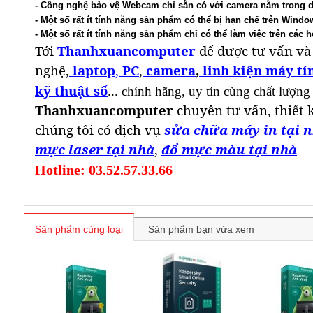
- Công nghệ bảo vệ Webcam chỉ sẵn có với camera nằm trong d
- Một số rất ít tính năng sản phẩm có thể bị hạn chế trên Windo
- Một số rất ít tính năng sản phẩm chỉ có thể làm việc trên các h
Tới
Thanhxuancomputer
để được tư vấn và
nghệ,
laptop
,
PC
,
camera
,
linh kiện máy tí
kỹ thuật số
... chính hãng, uy tín cùng chất lượng
Thanhxuancomputer
chuyên tư vấn, thiết 
chúng tôi có dịch vụ
sửa chữa máy in tại 
mực laser tại nhà
,
đổ mực màu tại nhà
Hotline: 03.52.57.33.66
Sản phẩm cùng loại
Sản phẩm bạn vừa xem