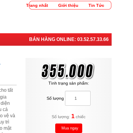
Trang nhất
Giới thiệu
Tin Tức
BÁN HÀNG ONLINE:
03.52.57.33.66
L
Tình trạng sản phẩm:
ho tất
 gia
Số lượng
 diện
u cá
1
o vệ và
Số lượng:
chiếc
y trì
ảo mật
Mua ngay