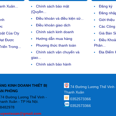
anh Xuân...
Chính sách bảo mật
Đăng ký
(Quyền...
Đăng nhậ
Điều khoản và điều kiện sử...
ệnh
Giới thiệ
Điều khoản giao dịch
ợc
Các Công 
Chính sách kinh doanh
ặt Của Cty
Giá Bán Sỉ
Hướng dẫn mua hàng
Đạt Được
Điều Kho
Phương thức thanh toán
Phân...
riển Trong...
Chính sách vận chuyển và
Địa Điểm
giao...
Chính sách bảo hành
ÀNG KINH DOANH THIẾT BỊ
74 Đường Lương Thế Vinh 
ĂN PHÒNG
Thanh Xuân
: 74 Đường Lương Thế Vinh -
0352573366
hanh Xuân - TP Hà Nội.
0352573366
88482978
huyentxuan@gmail.com