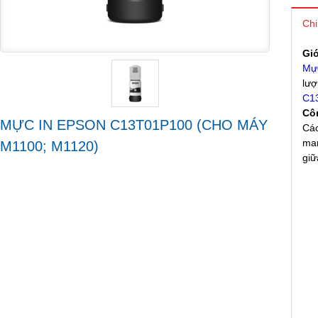
Chi
Gi
Mự
lượ
C1
Cô
MỰC IN EPSON C13T01P100 (CHO MÁY
Các
man
M1100; M1120)
giữ