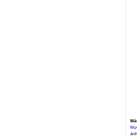
Màu
Mực
ảnh