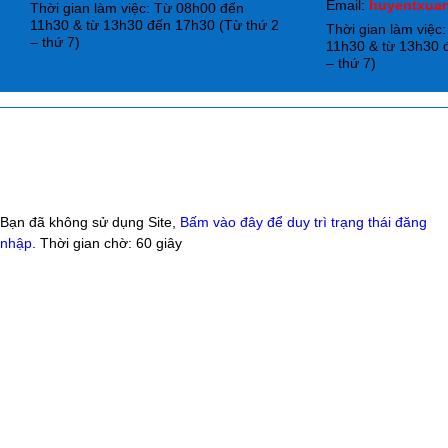
Email:
huyentxua
Thời gian làm việc: Từ 08h00 đến
11h30 & từ 13h30 đến 17h30 (Từ thứ 2
Thời gian làm việc
– thứ 7)
11h30 & từ 13h30 
– thứ 7)
Bạn đã không sử dụng Site,
Bấm vào đây để duy trì trạng thái đăng
nhập
. Thời gian chờ:
60
giây