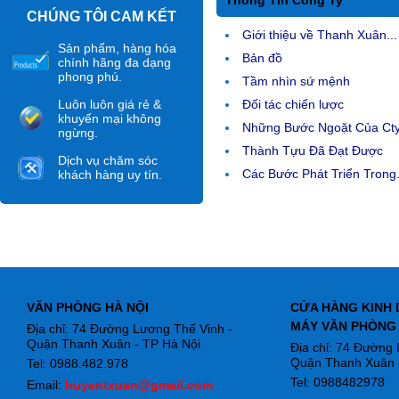
Thông Tin Công Ty
CHÚNG TÔI CAM KẾT
Giới thiệu về Thanh Xuân...
Sản phẩm, hàng hóa
Bản đồ
chính hãng đa dạng
phong phú.
Tầm nhìn sứ mệnh
Luôn luôn giá rẻ &
Đối tác chiến lược
khuyến mại không
Những Bước Ngoặt Của Ct
ngừng.
Thành Tựu Đã Đạt Được
Dịch vụ chăm sóc
Các Bước Phát Triển Trong.
khách hàng uy tín.
VĂN PHÒNG HÀ NỘI
CỬA HÀNG KINH 
MÁY VĂN PHÒNG
Địa chỉ: 74 Đường Lương Thế Vinh -
Quận Thanh Xuân - TP Hà Nội
Địa chỉ: 74 Đường
Quận Thanh Xuân -
Tel: 0988.482.978
Tel: 0988482978
Email:
huyentxuan@gmail.com