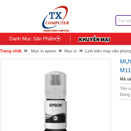
Danh Mục Sản Phẩm
Trang nhất
Mực in epson
Mực in
Linh kiện máy văn phòn
MỰC
M11
Mã s
Tên s
Dùng 