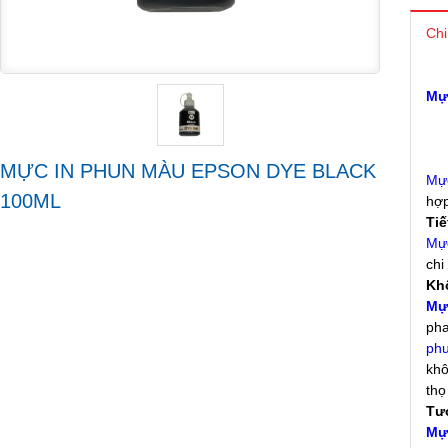
Chi
Mự
MỰC IN PHUN MÀU EPSON DYE BLACK
Mực
100ML
hợp
Tiế
Mự
chi
Kh
Mự
pha
ph
khô
thọ
Tươ
Mự