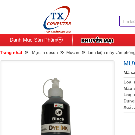
Danh Mục Sản Phẩm
Trang nhất
Mực in epson
Mực in
Linh kiện máy văn phòn
MỰC
Mã sả
Loại 
Màu 
Loại 
Dung
Xuất 