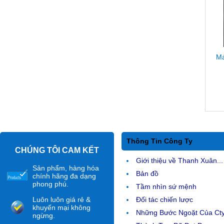
Ma
Thông Tin Công Ty
CHÚNG TÔI CAM KẾT
Giới thiệu về Thanh Xuân...
Sản phẩm, hàng hóa
Bản đồ
chính hãng đa dạng
phong phú.
Tầm nhìn sứ mệnh
Luôn luôn giá rẻ &
Đối tác chiến lược
khuyến mại không
Những Bước Ngoặt Của Ct
ngừng.