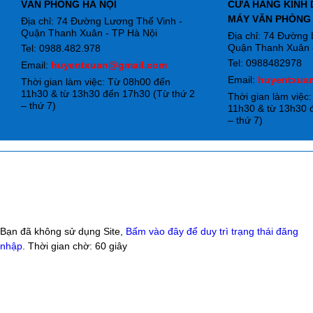
VĂN PHÒNG HÀ NỘI
CỬA HÀNG KINH 
MÁY VĂN PHÒNG
Địa chỉ: 74 Đường Lương Thế Vinh -
Quận Thanh Xuân - TP Hà Nội
Địa chỉ: 74 Đường
Quận Thanh Xuân -
Tel: 0988.482.978
Tel: 0988482978
Email:
huyentxuan@gmail.com
Email:
huyentxua
Thời gian làm việc: Từ 08h00 đến
11h30 & từ 13h30 đến 17h30 (Từ thứ 2
Thời gian làm việc
– thứ 7)
11h30 & từ 13h30 
– thứ 7)
Bạn đã không sử dụng Site,
Bấm vào đây để duy trì trạng thái đăng
nhập
. Thời gian chờ:
60
giây