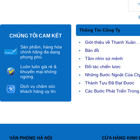
a
Thông Tin Công Ty
CHÚNG TÔI CAM KẾT
Giới thiệu về Thanh Xuân...
Sản phẩm, hàng hóa
Bản đồ
chính hãng đa dạng
phong phú.
Tầm nhìn sứ mệnh
Luôn luôn giá rẻ &
Đối tác chiến lược
khuyến mại không
Những Bước Ngoặt Của Ct
ngừng.
Thành Tựu Đã Đạt Được
Dịch vụ chăm sóc
Các Bước Phát Triển Trong.
khách hàng uy tín.
VĂN PHÒNG HÀ NỘI
CỬA HÀNG KINH 