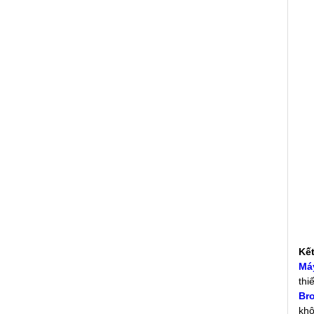
Kết
Má
thi
Br
khô