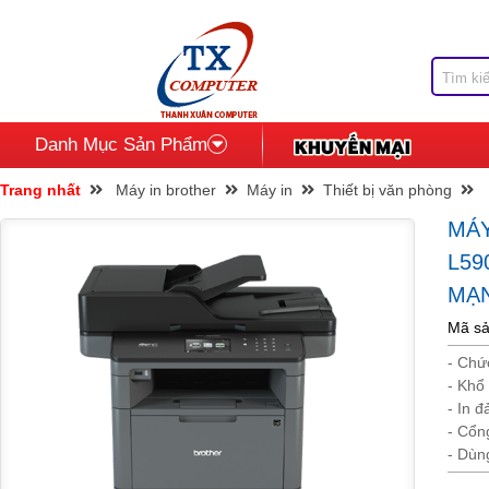
Danh Mục Sản Phẩm
Trang nhất
Máy in brother
Máy in
Thiết bị văn phòng
MÁ
L59
MẠ
Mã s
- Chứ
- Khổ
- In đ
- Cổn
- Dù