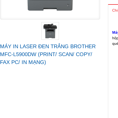
Chi
Má
hộp
qué
MÁY IN LASER ĐEN TRẮNG BROTHER
MFC-L5900DW (PRINT/ SCAN/ COPY/
FAX PC/ IN MẠNG)