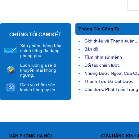
Thông Tin Công Ty
CHÚNG TÔI CAM KẾT
Giới thiệu về Thanh Xuân...
Sản phẩm, hàng hóa
Bản đồ
chính hãng đa dạng
phong phú.
Tầm nhìn sứ mệnh
Luôn luôn giá rẻ &
Đối tác chiến lược
khuyến mại không
Những Bước Ngoặt Của Ct
ngừng.
Thành Tựu Đã Đạt Được
Dịch vụ chăm sóc
Các Bước Phát Triển Trong.
khách hàng uy tín.
VĂN PHÒNG HÀ NỘI
CỬA HÀNG KINH 