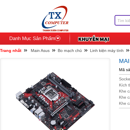
Danh Mục Sản Phẩm
Trang nhất
Main Asus
Bo mạch chủ
Linh kiện máy tính
MAI
Mã s
Socke
Kích 
Khe c
Khe c
Khe c