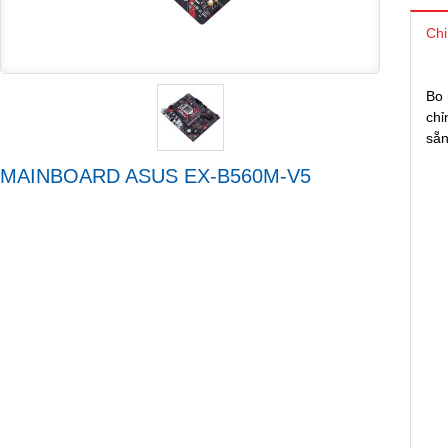
Chi
Bo 
chỉ
sẵn
MAINBOARD ASUS EX-B560M-V5