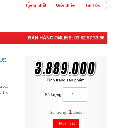
Trang nhất
Giới thiệu
Tin Tức
BÁN HÀNG ONLINE:
03.52.57.33.66
US
Tình trạng sản phẩm:
hước:
 1 x
Số lượng
1
Số lượng:
chiếc
Mua ngay