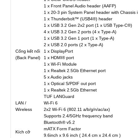
1 x Front Panel Audio header (AAFP)
1 x 20-3 pin System Panel header with Chassis i
1 x Thunderbolt™ (USB4®) header
1 x USB 3.2 Gen 2x2 port (1 x USB Type-C®)
4 x USB 3.2 Gen 2 ports (4 x Type-A)
1 x USB 3.2 Gen 1 port (1 x Type-A)
2 x USB 2.0 ports (2 x Type-A)
Cổng kết nối
1 x DisplayPort
(Back Panel)
1 x HDMI® port
1 x Wi-Fi Module
1 x Realtek 2.5Gb Ethernet port
5 x Audio jacks
1 x Optical S/PDIF out port
1 x Realtek 2.5Gb Ethernet
TUF LANGuard
LAN /
Wi-Fi 6
Wireless
2x2 Wi-Fi 6 (802.11 a/b/g/n/ac/ax)
Supports 2.4/5GHz frequency band
Bluetooth® v5.2
mATX Form Factor
Kích cỡ
9.6inch x 9.6 inch ( 24.4 cm x 24.4 cm )