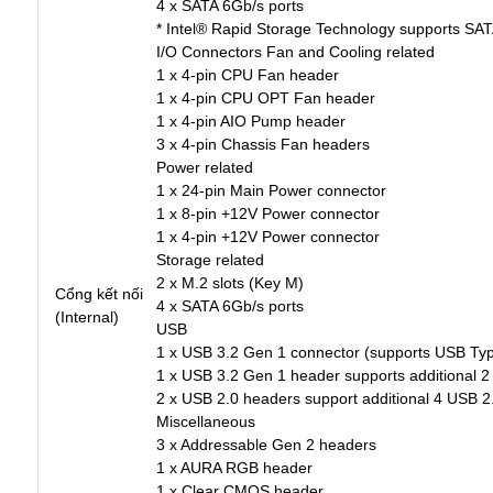
4 x SATA 6Gb/s ports
* Intel® Rapid Storage Technology supports SAT
I/O Connectors Fan and Cooling related
1 x 4-pin CPU Fan header
1 x 4-pin CPU OPT Fan header
1 x 4-pin AIO Pump header
3 x 4-pin Chassis Fan headers
Power related
1 x 24-pin Main Power connector
1 x 8-pin +12V Power connector
1 x 4-pin +12V Power connector
Storage related
2 x M.2 slots (Key M)
Cổng kết nối
4 x SATA 6Gb/s ports
(Internal)
USB
1 x USB 3.2 Gen 1 connector (supports USB Ty
1 x USB 3.2 Gen 1 header supports additional 2
2 x USB 2.0 headers support additional 4 USB 2
Miscellaneous
3 x Addressable Gen 2 headers
1 x AURA RGB header
1 x Clear CMOS header