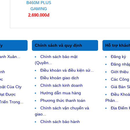
B460M PLUS
GAMING
2.690.000đ
Ty
Chính sách và quy định
Hỗ trợ khác
anh Xuân...
Chính sách bảo mật
Đăng ký
(Quyền...
Đăng nhậ
Điều khoản và điều kiện sử...
ệnh
Giới thiệ
Điều khoản giao dịch
ợc
Các Công 
Chính sách kinh doanh
ặt Của Cty
Giá Bán Sỉ
Hướng dẫn mua hàng
Đạt Được
Điều Kho
Phương thức thanh toán
Phân...
riển Trong...
Chính sách vận chuyển và
Địa Điểm
giao...
Chính sách bảo hành