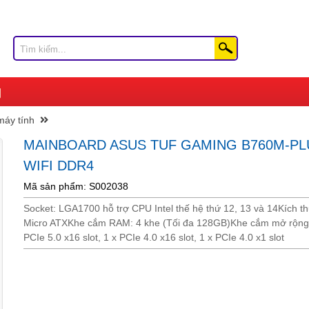
máy tính
MAINBOARD ASUS TUF GAMING B760M-PL
WIFI DDR4
Mã sản phẩm: S002038
Socket: LGA1700 hỗ trợ CPU Intel thế hệ thứ 12, 13 và 14Kích t
Micro ATXKhe cắm RAM: 4 khe (Tối đa 128GB)Khe cắm mở rộng:
PCIe 5.0 x16 slot, 1 x PCIe 4.0 x16 slot, 1 x PCIe 4.0 x1 slot