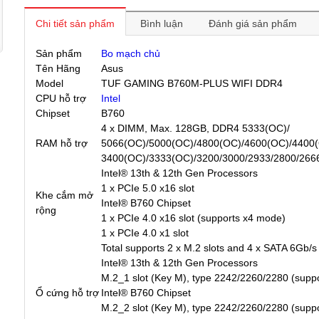
Chi tiết sản phẩm
Bình luận
Đánh giá sản phẩm
Sản phẩm
Bo mạch chủ
Tên Hãng
Asus
Model
TUF GAMING B760M-PLUS WIFI DDR4
CPU hỗ trợ
Intel
Chipset
B760
4 x DIMM, Max. 128GB, DDR4 5333(OC)/
RAM hỗ trợ
5066(OC)/5000(OC)/4800(OC)/4600(OC)/4400
3400(OC)/3333(OC)/3200/3000/2933/2800/266
Intel® 13th & 12th Gen Processors
1 x PCIe 5.0 x16 slot
Khe cắm mở
Intel® B760 Chipset
rộng
1 x PCIe 4.0 x16 slot (supports x4 mode)
1 x PCIe 4.0 x1 slot
Total supports 2 x M.2 slots and 4 x SATA 6Gb/s 
Intel® 13th & 12th Gen Processors
M.2_1 slot (Key M), type 2242/2260/2280 (supp
Ổ cứng hỗ trợ
Intel® B760 Chipset
M.2_2 slot (Key M), type 2242/2260/2280 (supp