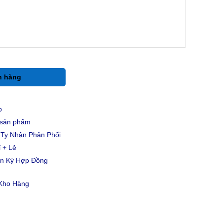
h hàng
p
u sản phẩm
Ty Nhận Phân Phối
 + Lẻ
ản Ký Hợp Đồng
 Kho Hàng