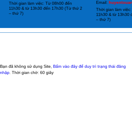
Email:
huyentxua
Thời gian làm việc: Từ 08h00 đến
11h30 & từ 13h30 đến 17h30 (Từ thứ 2
Thời gian làm việc
– thứ 7)
11h30 & từ 13h30 
– thứ 7)
Bạn đã không sử dụng Site,
Bấm vào đây để duy trì trạng thái đăng
nhập
. Thời gian chờ:
60
giây