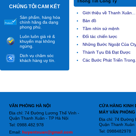
Thông Tin Công Ty
CHÚNG TÔI CAM KẾT
Giới thiệu về Thanh Xuân...
Sản phẩm, hàng hóa
Bản đồ
chính hãng đa dạng
phong phú.
Tầm nhìn sứ mệnh
Luôn luôn giá rẻ &
Đối tác chiến lược
khuyến mại không
Những Bước Ngoặt Của Ct
ngừng.
Thành Tựu Đã Đạt Được
Dịch vụ chăm sóc
Các Bước Phát Triển Trong.
khách hàng uy tín.
VĂN PHÒNG HÀ NỘI
CỬA HÀNG KINH 
MÁY VĂN PHÒNG
Địa chỉ: 74 Đường Lương Thế Vinh -
Quận Thanh Xuân - TP Hà Nội
Địa chỉ: 74 Đường
Quận Thanh Xuân -
Tel: 0988.482.978
Tel: 0988482978
Email:
huyentxuan@gmail.com