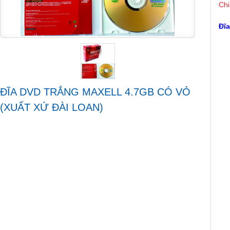
Chi
Đĩa
ĐĨA DVD TRẮNG MAXELL 4.7GB CÓ VỎ
(XUẤT XỨ ĐÀI LOAN)