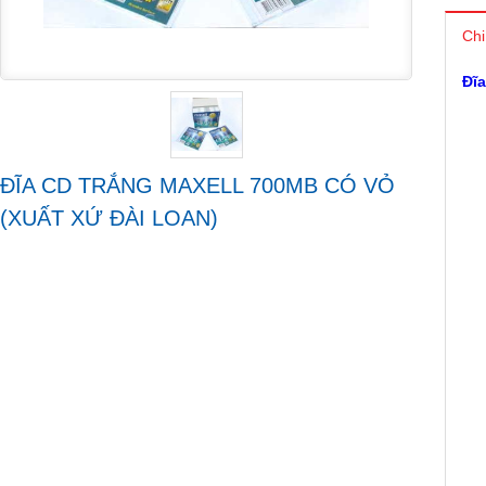
Chi
Đĩ
ĐĨA CD TRẮNG MAXELL 700MB CÓ VỎ
(XUẤT XỨ ĐÀI LOAN)