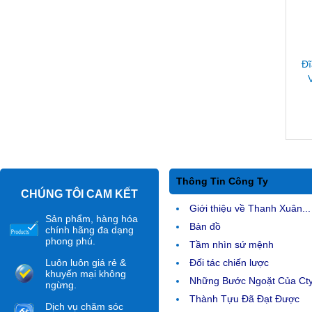
Đĩ
Thông Tin Công Ty
CHÚNG TÔI CAM KẾT
Giới thiệu về Thanh Xuân...
Sản phẩm, hàng hóa
Bản đồ
chính hãng đa dạng
phong phú.
Tầm nhìn sứ mệnh
Luôn luôn giá rẻ &
Đối tác chiến lược
khuyến mại không
Những Bước Ngoặt Của Ct
ngừng.
Thành Tựu Đã Đạt Được
Dịch vụ chăm sóc