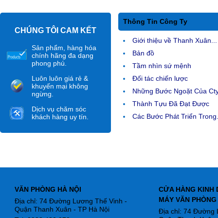
Thông Tin Công Ty
CHÚNG TÔI CAM KẾT
Giới thiệu về Thanh Xuân...
Sản phẩm, hàng hóa
Bản đồ
chính hãng đa dạng
phong phú.
Tầm nhìn sứ mệnh
Luôn luôn giá rẻ &
Đối tác chiến lược
khuyến mại không
Những Bước Ngoặt Của Ct
ngừng.
Thành Tựu Đã Đạt Được
Dịch vụ chăm sóc
Các Bước Phát Triển Trong.
khách hàng uy tín.
VĂN PHÒNG HÀ NỘI
CỬA HÀNG KINH 
MÁY VĂN PHÒNG
Địa chỉ: 74 Đường Lương Thế Vinh -
Quận Thanh Xuân - TP Hà Nội
Địa chỉ: 74 Đường