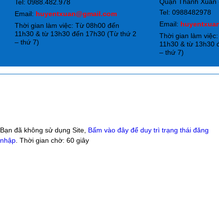
Quận Thanh Xuân -
Tel: 0988.482.978
Tel: 0988482978
Email:
huyentxuan@gmail.com
Email:
huyentxua
Thời gian làm việc: Từ 08h00 đến
11h30 & từ 13h30 đến 17h30 (Từ thứ 2
Thời gian làm việc
– thứ 7)
11h30 & từ 13h30 
– thứ 7)
Bạn đã không sử dụng Site,
Bấm vào đây để duy trì trạng thái đăng
nhập
. Thời gian chờ:
60
giây