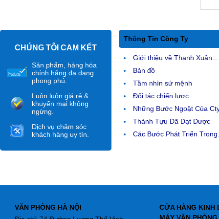
Thông Tin Công Ty
CHÚNG TÔI CAM KẾT
Giới thiệu về Thanh Xuân...
Sản phẩm, hàng hóa
Bản đồ
chính hãng đa dạng
phong phú.
Tầm nhìn sứ mệnh
Luôn luôn giá rẻ &
Đối tác chiến lược
khuyến mại không
Những Bước Ngoặt Của Ct
ngừng.
Thành Tựu Đã Đạt Được
Dịch vụ chăm sóc
Các Bước Phát Triển Trong.
khách hàng uy tín.
VĂN PHÒNG HÀ NỘI
CỬA HÀNG KINH 
MÁY VĂN PHÒNG