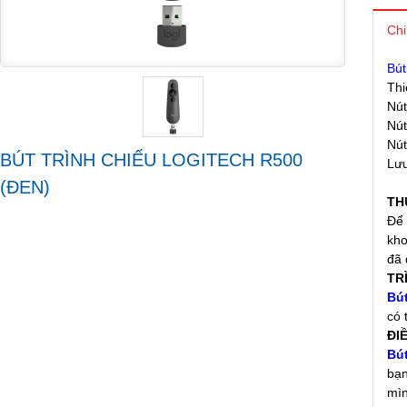
Chi
Bú
Thi
Nút
Nút
Nút
BÚT TRÌNH CHIẾU LOGITECH R500
Lưu
(ĐEN)
TH
Để 
kho
đã 
TR
Bút
có 
ĐI
Bút
bạn
mìn