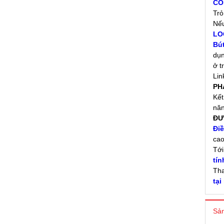
CO
Trỏ
Nếu
LO
Bút
dụn
ở t
Lin
PH
Kết
năn
ĐƯ
Điề
cao
Tớ
tín
Tha
tại
Sản