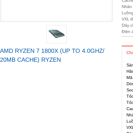
Cach
Nhân
Luồn
VXL đô
Dây c
Điện a
AMD RYZEN 7 1800X (UP TO 4.0GHZ/
Chi
20MB CACHE) RYZEN
Sả
Hãn
Mã
Do
Soc
Tốc
Tốc
Ca
Nh
Luô
VXL