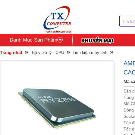
Danh Mục Sản Phẩm
Trang nhất
Bộ vi xử lý - CPU
Linh kiện máy tính
AMD
CAC
Mã sả
Sản 
Hãng 
Mã C
Dòng
Socke
Tốc đ
Tốc độ