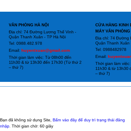
VĂN PHÒNG HÀ NỘI
CỬA HÀNG KINH 
MÁY VĂN PHÒNG
Địa chỉ: 74 Đường Lương Thế Vinh -
Quận Thanh Xuân - TP Hà Nội
Địa chỉ: 74 Đường
Quận Thanh Xuân -
Tel: 0988.482.978
Tel: 0988482978
Email:
huyentxuan@gmail.com
Email:
huyentxua
Thời gian làm việc: Từ 08h00 đến
11h30 & từ 13h30 đến 17h30 (Từ thứ 2
Thời gian làm việc
– thứ 7)
11h30 & từ 13h30 
– thứ 7)
Bạn đã không sử dụng Site,
Bấm vào đây để duy trì trạng thái đăng
nhập
. Thời gian chờ:
60
giây