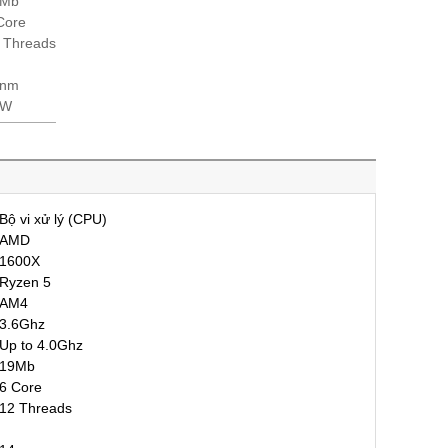
9Mb
Core
 Threads
4nm
5W
Bộ vi xử lý (CPU)
AMD
1600X
Ryzen 5
AM4
3.6Ghz
Up to 4.0Ghz
19Mb
6 Core
12 Threads