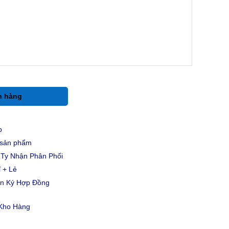
h hàng
p
u sản phẩm
Ty Nhận Phân Phối
 + Lẻ
ản Ký Hợp Đồng
 Kho Hàng