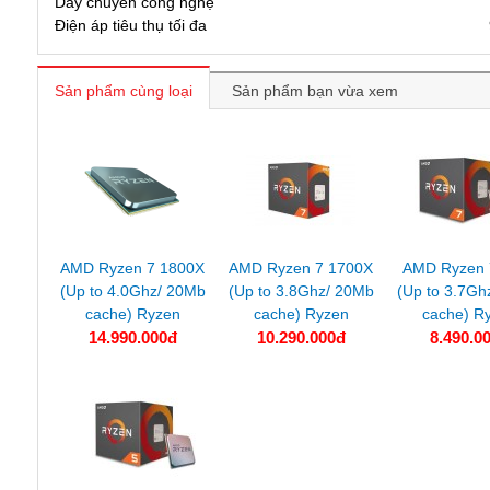
Dây chuyền công nghệ
Điện áp tiêu thụ tối đa
Sản phẩm cùng loại
Sản phẩm bạn vừa xem
AMD Ryzen 7 1800X
AMD Ryzen 7 1700X
AMD Ryzen 
(Up to 4.0Ghz/ 20Mb
(Up to 3.8Ghz/ 20Mb
(Up to 3.7Gh
cache) Ryzen
cache) Ryzen
cache) R
14.990.000đ
10.290.000đ
8.490.0