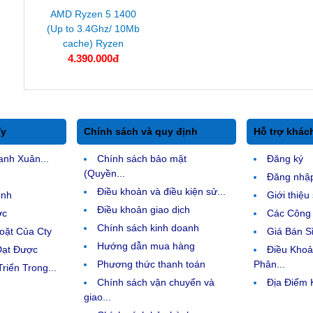
AMD Ryzen 5 1400
(Up to 3.4Ghz/ 10Mb
cache) Ryzen
4.390.000đ
Ty
Chính sách và quy định
Hỗ trợ khác
anh Xuân...
Chính sách bảo mật
Đăng ký
(Quyền...
Đăng nhậ
Điều khoản và điều kiện sử...
ệnh
Giới thiệ
Điều khoản giao dịch
ợc
Các Công 
Chính sách kinh doanh
ặt Của Cty
Giá Bán Sỉ
Hướng dẫn mua hàng
Đạt Được
Điều Kho
Phương thức thanh toán
Phân...
riển Trong...
Chính sách vận chuyển và
Địa Điểm
giao...