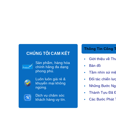
Thông Tin Công 
CHÚNG TÔI CAM KẾT
Giới thiệu về Th
Sản phẩm, hàng hóa
Bản đồ
chính hãng đa dạng
phong phú.
Tầm nhìn sứ m
Luôn luôn giá rẻ &
Đối tác chiến lư
khuyến mại không
Những Bước Ngo
ngừng.
Thành Tựu Đã 
Dịch vụ chăm sóc
Các Bước Phát T
khách hàng uy tín.