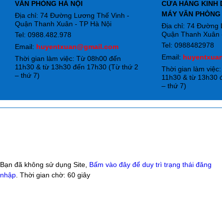
VĂN PHÒNG HÀ NỘI
CỬA HÀNG KINH 
MÁY VĂN PHÒNG
Địa chỉ: 74 Đường Lương Thế Vinh -
Quận Thanh Xuân - TP Hà Nội
Địa chỉ: 74 Đường
Quận Thanh Xuân -
Tel: 0988.482.978
Tel: 0988482978
Email:
huyentxuan@gmail.com
Email:
huyentxua
Thời gian làm việc: Từ 08h00 đến
11h30 & từ 13h30 đến 17h30 (Từ thứ 2
Thời gian làm việc
– thứ 7)
11h30 & từ 13h30 
– thứ 7)
Bạn đã không sử dụng Site,
Bấm vào đây để duy trì trạng thái đăng
nhập
. Thời gian chờ:
60
giây