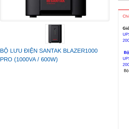
Chi
Giớ
UP
20
BỘ LƯU ĐIỆN SANTAK BLAZER1000
Bộ 
PRO (1000VA / 600W)
UP
20
Bộ 