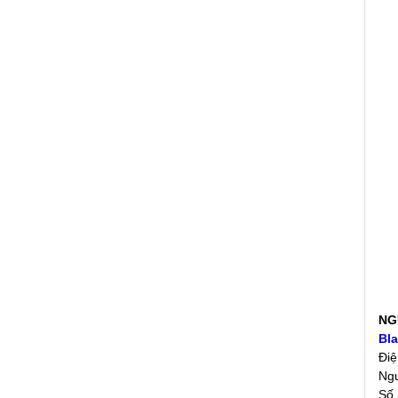
NG
Bla
Điệ
Ng
Số