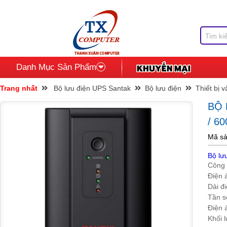
Danh Mục Sản Phẩm
Trang nhất
Bộ lưu điện UPS Santak
Bộ lưu điện
Thiết bị 
BỘ
/ 6
Mã sả
Bộ l
Công 
Điện 
Dải đ
Tần s
Điện 
Khối 