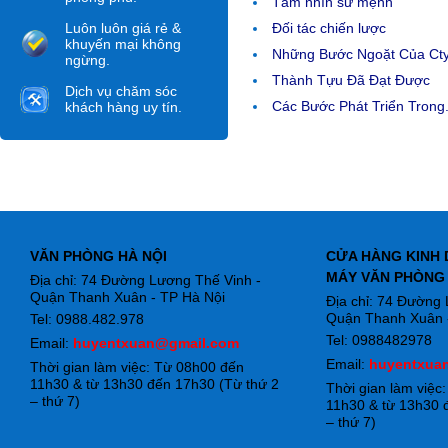
Tầm nhìn sứ mệnh
Luôn luôn giá rẻ &
Đối tác chiến lược
khuyến mại không
Những Bước Ngoặt Của Ct
ngừng.
Thành Tựu Đã Đạt Được
Dịch vụ chăm sóc
Các Bước Phát Triển Trong.
khách hàng uy tín.
VĂN PHÒNG HÀ NỘI
CỬA HÀNG KINH 
MÁY VĂN PHÒNG
Địa chỉ: 74 Đường Lương Thế Vinh -
Quận Thanh Xuân - TP Hà Nội
Địa chỉ: 74 Đường
Quận Thanh Xuân -
Tel: 0988.482.978
Tel: 0988482978
Email:
huyentxuan@gmail.com
Email:
huyentxua
Thời gian làm việc: Từ 08h00 đến
11h30 & từ 13h30 đến 17h30 (Từ thứ 2
Thời gian làm việc
– thứ 7)
11h30 & từ 13h30 
– thứ 7)