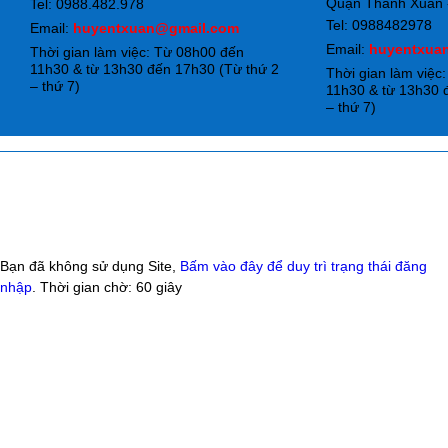
Quận Thanh Xuân -
Tel: 0988.482.978
Tel: 0988482978
Email:
huyentxuan@gmail.com
Email:
huyentxua
Thời gian làm việc: Từ 08h00 đến
11h30 & từ 13h30 đến 17h30 (Từ thứ 2
Thời gian làm việc
– thứ 7)
11h30 & từ 13h30 
– thứ 7)
Bạn đã không sử dụng Site,
Bấm vào đây để duy trì trạng thái đăng
nhập
. Thời gian chờ:
60
giây