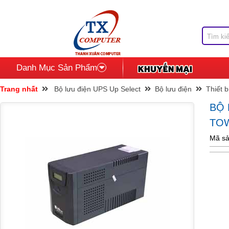
Danh Mục Sản Phẩm
Trang nhất
Bộ lưu điện UPS Up Select
Bộ lưu điện
Thiết 
BỘ
TOW
Mã sả