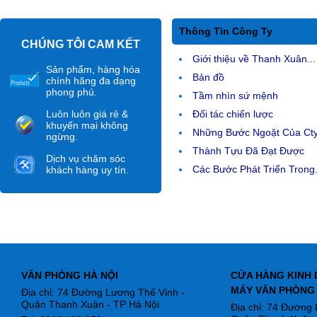
Thông Tin Công Ty
CHÚNG TÔI CAM KẾT
Giới thiệu về Thanh Xuân...
Sản phẩm, hàng hóa
Bản đồ
chính hãng đa dạng
phong phú.
Tầm nhìn sứ mệnh
Luôn luôn giá rẻ &
Đối tác chiến lược
khuyến mại không
Những Bước Ngoặt Của Ct
ngừng.
Thành Tựu Đã Đạt Được
Dịch vụ chăm sóc
Các Bước Phát Triển Trong.
khách hàng uy tín.
VĂN PHÒNG HÀ NỘI
CỬA HÀNG KINH 
MÁY VĂN PHÒNG
Địa chỉ: 74 Đường Lương Thế Vinh -
Quận Thanh Xuân - TP Hà Nội
Địa chỉ: 74 Đường