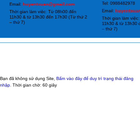
Tel: 0988482978
Email:
huyentxuan@gmail.com
Email:
huyentxua
Thời gian làm việc: Từ 08h00 đến
11h30 & từ 13h30 đến 17h30 (Từ thứ 2
Thời gian làm việc
– thứ 7)
11h30 & từ 13h30 
– thứ 7)
Bạn đã không sử dụng Site,
Bấm vào đây để duy trì trạng thái đăng
nhập
. Thời gian chờ:
60
giây