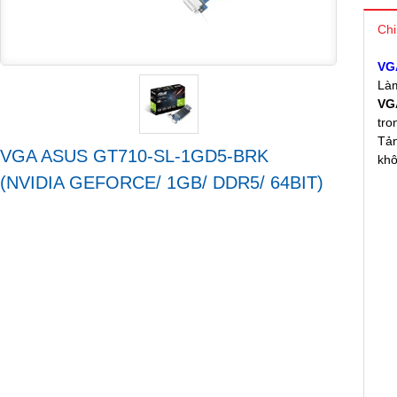
Chi
VG
Làm
VG
tro
Tản
VGA ASUS GT710-SL-1GD5-BRK
khô
(NVIDIA GEFORCE/ 1GB/ DDR5/ 64BIT)