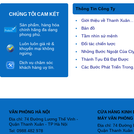
Thông Tin Công Ty
CHÚNG TÔI CAM KẾT
Giới thiệu về Thanh Xuân...
Sản phẩm, hàng hóa
Bản đồ
chính hãng đa dạng
phong phú.
Tầm nhìn sứ mệnh
Luôn luôn giá rẻ &
Đối tác chiến lược
khuyến mại không
Những Bước Ngoặt Của Ct
ngừng.
Thành Tựu Đã Đạt Được
Dịch vụ chăm sóc
Các Bước Phát Triển Trong.
khách hàng uy tín.
VĂN PHÒNG HÀ NỘI
CỬA HÀNG KINH 
MÁY VĂN PHÒNG
Địa chỉ: 74 Đường Lương Thế Vinh -
Quận Thanh Xuân - TP Hà Nội
Địa chỉ: 74 Đường
Quận Thanh Xuân -
Tel: 0988.482.978