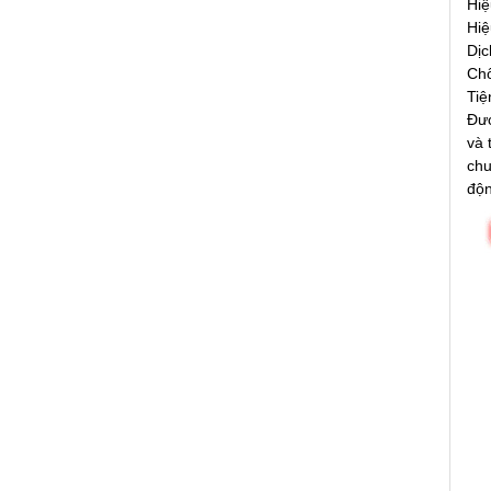
Hiệ
Hiệ
Dịc
Chố
Tiệ
Đượ
và 
chu
độn