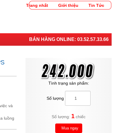
Trang nhất
Giới thiệu
Tin Tức
BÁN HÀNG ONLINE:
03.52.57.33.66
PS
Tình trạng sản phẩm:
Số lượng
việc và
1
Số lượng:
chiếc
óa luồng
Mua ngay