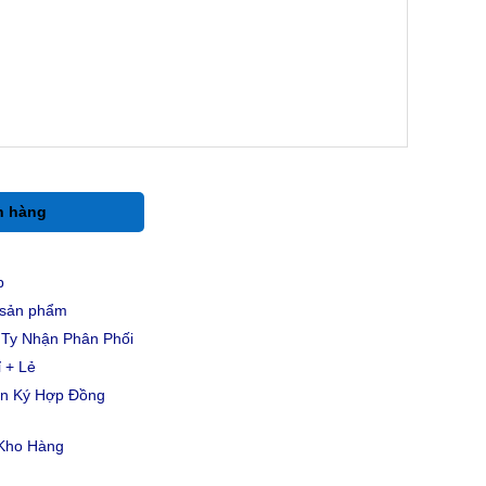
h hàng
p
u sản phẩm
Ty Nhận Phân Phối
 + Lẻ
ản Ký Hợp Đồng
 Kho Hàng