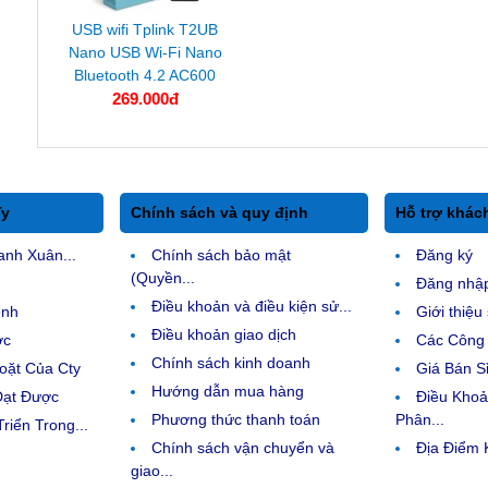
USB wifi Tplink T2UB
Nano USB Wi-Fi Nano
Bluetooth 4.2 AC600
269.000đ
Ty
Chính sách và quy định
Hỗ trợ khác
anh Xuân...
Chính sách bảo mật
Đăng ký
(Quyền...
Đăng nhậ
Điều khoản và điều kiện sử...
ệnh
Giới thiệ
Điều khoản giao dịch
ợc
Các Công 
Chính sách kinh doanh
ặt Của Cty
Giá Bán Sỉ
Hướng dẫn mua hàng
Đạt Được
Điều Kho
Phương thức thanh toán
Phân...
riển Trong...
Chính sách vận chuyển và
Địa Điểm
giao...