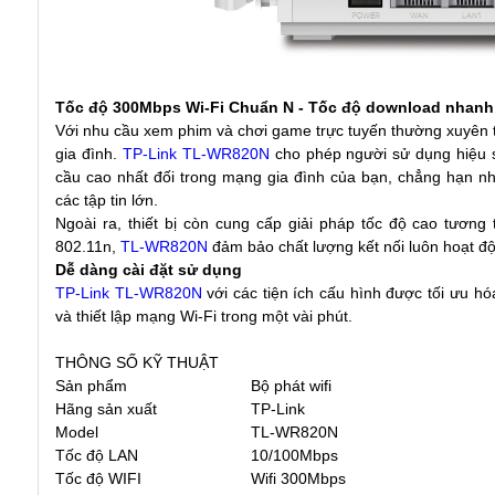
Tốc độ 300Mbps Wi-Fi Chuẩn N - Tốc độ download nhan
Với nhu cầu xem phim và chơi game trực tuyến thường xuyên th
gia đình.
TP-Link TL-WR820N
cho phép người sử dụng hiệu s
cầu cao nhất đối trong mạng gia đình của bạn, chẳng hạn nh
các tập tin lớn.
Ngoài ra, thiết bị còn cung cấp giải pháp tốc độ cao tương
802.11n,
TL-WR820N
đảm bảo chất lượng kết nối luôn hoạt 
Dễ dàng cài đặt sử dụng
TP-Link TL-WR820N
với các tiện ích cấu hình được tối ưu hó
và thiết lập mạng Wi-Fi trong một vài phút.
THÔNG SỐ KỸ THUẬT
Sản phẩm
Bộ phát wifi
Hãng sản xuất
TP-Link
Model
TL-WR820N
Tốc độ LAN
10/100Mbps
Tốc độ WIFI
Wifi 300Mbps