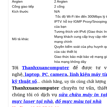
Angten
2 Angten
Cổng giao tiếp
2 cổng
Kích thước
N/A
Tốc độ Wi-Fi lên đến 300Mbps lý tư
IPTV: hỗ trợ IGMP Proxy/Snooping
của bạn
Tương thích với IPv6 (Giao thức In
Mạng khách cung cấp truy cập riên
Mô tả khác
mạng chính
Quyền kiểm soát của phụ huynh quản
của các thiết bị
Giao thức bảo mật bảo vệ mạng gi
hóa mạng không dây
Tới
Thanhxuancomputer
để được tư v
nghệ,
laptop
,
PC
,
camera
,
linh kiện máy tí
kỹ thuật số
... chính hãng, uy tín cùng chất lượng
Thanhxuancomputer
chuyên tư vấn, thiết
chúng tôi có dịch vụ
sửa chữa máy in tạ
mực laser tại nhà
,
đổ mực màu tại nhà