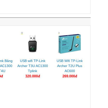
ink Băng
USB wifi TP-Link
USB Wifi TP-Link
 AC1300
Archer T3U AC1300
Archer T2U Plus
 T4U
Tplink
AC600
0đ
320.000đ
269.000đ