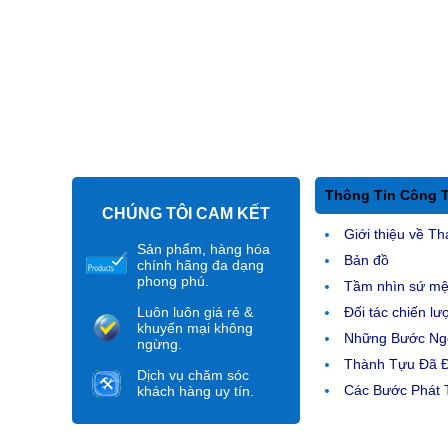
Thông Tin Công 
CHÚNG TÔI CAM KẾT
Giới thiệu về Th
Sản phẩm, hàng hóa
Bản đồ
chính hãng đa dạng
phong phú.
Tầm nhìn sứ m
Luôn luôn giá rẻ &
Đối tác chiến lư
khuyến mại không
Những Bước Ngo
ngừng.
Thành Tựu Đã 
Dịch vụ chăm sóc
Các Bước Phát T
khách hàng uy tín.