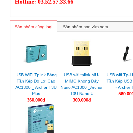
Hotline: 03.52.57.33.66
Sản phẩm cùng loại
Sản phẩm bạn vừa xem
USB WiFi Tplink Băng
USB wifi tplink MU-
USB wifi Tp-L
Tần Kép Độ Lợi Cao
MIMO Không Dây
Tần Kép USB
AC1300 _ Archer T3U
Nano AC1300 _Archer
- Archer
Plus
T3U Nano U
560.00
360.000đ
300.000đ