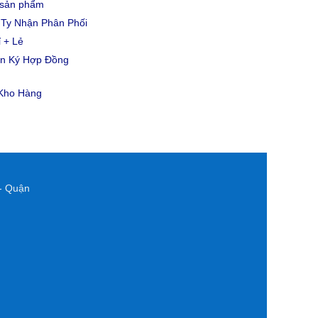
u sản phẩm
Ty Nhận Phân Phối
 + Lẻ
ản Ký Hợp Đồng
 Kho Hàng
- Quận