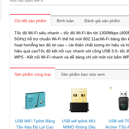
một nút bấm WPS
Chi tiết sản phẩm
Bình luận
Đánh giá sản phẩm
Tốc độ Wi-Fi siêu nhanh – tốc độ Wi-Fi lên tới 1300Mbps (40
5GHz) hỗ trợ chuẩn Wi-Fi thế hệ mới 802.11acWi-Fi băng tần k
hoạt hơnĂng ten độ lợi cao – cải thiện chất lượng tín hiệu và
hiệu quả caoTốc độ kết nối cực nhanh với cổng USB 3.0- tốc đ
WPS - Kết nối Wi-Fi nhanh và dễ dàng chỉ với một nút bấm W
Sản phẩm cùng loại
Sản phẩm bạn vừa xem
USB WiFi Tplink Băng
USB wifi tplink MU-
USB wifi T
Tần Kép Độ Lợi Cao
MIMO Không Dây
Archer T3U 