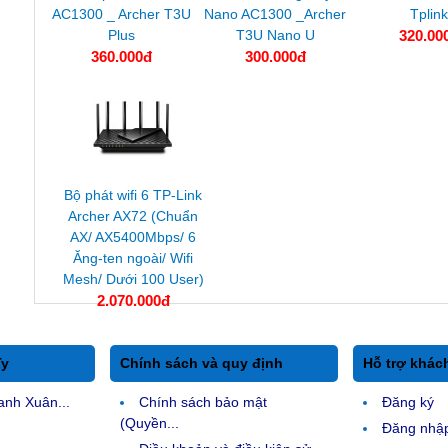
AC1300 _ Archer T3U
Nano AC1300 _Archer
Tplink
Plus
T3U Nano U
320.00
360.000đ
300.000đ
Bộ phát wifi 6 TP-Link
Archer AX72 (Chuẩn
AX/ AX5400Mbps/ 6
Ăng-ten ngoài/ Wifi
Mesh/ Dưới 100 User)
2.070.000đ
Ty
Chính sách và quy định
Hỗ trợ khác
anh Xuân...
Chính sách bảo mật
Đăng ký
(Quyền...
Đăng nhậ