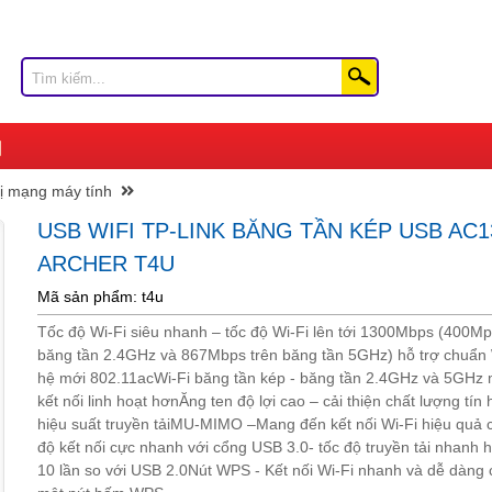
bị mạng máy tính
USB WIFI TP-LINK BĂNG TẦN KÉP USB AC1
ARCHER T4U
Mã sản phẩm: t4u
Tốc độ Wi-Fi siêu nhanh – tốc độ Wi-Fi lên tới 1300Mbps (400Mp
băng tần 2.4GHz và 867Mbps trên băng tần 5GHz) hỗ trợ chuẩn 
hệ mới 802.11acWi-Fi băng tần kép - băng tần 2.4GHz và 5GHz 
kết nối linh hoạt hơnĂng ten độ lợi cao – cải thiện chất lượng tín 
hiệu suất truyền tảiMU-MIMO –Mang đến kết nối Wi-Fi hiệu quả
độ kết nối cực nhanh với cổng USB 3.0- tốc độ truyền tải nhanh 
10 lần so với USB 2.0Nút WPS - Kết nối Wi-Fi nhanh và dễ dàng c