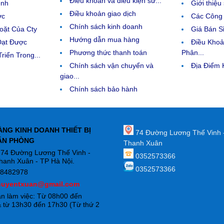
Điều khoản và điều kiện sử...
ệnh
Giới thiệ
Điều khoản giao dịch
ợc
Các Công 
Chính sách kinh doanh
ặt Của Cty
Giá Bán Sỉ
Hướng dẫn mua hàng
Đạt Được
Điều Kho
Phương thức thanh toán
Phân...
riển Trong...
Chính sách vận chuyển và
Địa Điểm
giao...
Chính sách bảo hành
ÀNG KINH DOANH THIẾT BỊ
74 Đường Lương Thế Vinh 
ĂN PHÒNG
Thanh Xuân
: 74 Đường Lương Thế Vinh -
0352573366
hanh Xuân - TP Hà Nội.
0352573366
88482978
huyentxuan@gmail.com
an làm việc: Từ 08h00 đến
 từ 13h30 đến 17h30 (Từ thứ 2
)