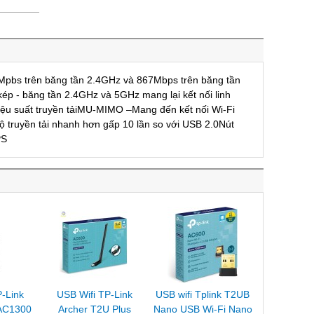
0Mpbs trên băng tần 2.4GHz và 867Mbps trên băng tần
ép - băng tần 2.4GHz và 5GHz mang lại kết nối linh
 hiệu suất truyền tảiMU-MIMO –Mang đến kết nối Wi-Fi
ộ truyền tải nhanh hơn gấp 10 lần so với USB 2.0Nút
PS
P-Link
USB Wifi TP-Link
USB wifi Tplink T2UB
AC1300
Archer T2U Plus
Nano USB Wi-Fi Nano