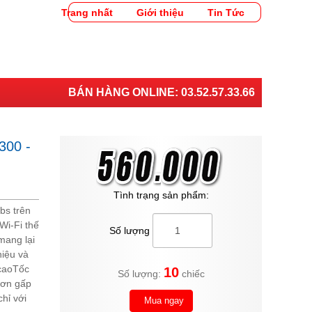
Trang nhất
Giới thiệu
Tin Tức
BÁN HÀNG ONLINE:
03.52.57.33.66
300 -
Tình trạng sản phẩm:
bs trên
Wi-Fi thế
Số lượng
mang lại
hiệu và
 caoTốc
10
Số lượng:
chiếc
hơn gấp
hỉ với
Mua ngay