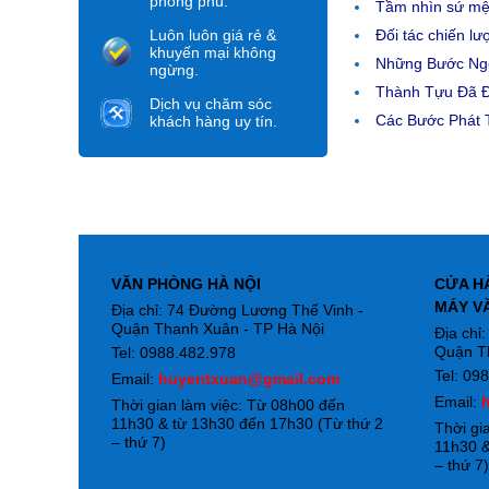
phong phú.
Tầm nhìn sứ m
Luôn luôn giá rẻ &
Đối tác chiến lư
khuyến mại không
Những Bước Ngo
ngừng.
Thành Tựu Đã 
Dịch vụ chăm sóc
Các Bước Phát T
khách hàng uy tín.
VĂN PHÒNG HÀ NỘI
CỬA H
MÁY V
Địa chỉ: 74 Đường Lương Thế Vinh -
Quận Thanh Xuân - TP Hà Nội
Địa chỉ
Quận T
Tel: 0988.482.978
Tel: 09
Email:
huyentxuan@gmail.com
Email:
Thời gian làm việc: Từ 08h00 đến
11h30 & từ 13h30 đến 17h30 (Từ thứ 2
Thời gi
– thứ 7)
11h30 &
– thứ 7